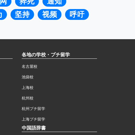
网
猝死
通知
为
坚持
视频
呼吁
各地の学校・プチ留学
名古屋校
池袋校
上海校
杭州校
杭州プチ留学
上海プチ留学
中国語辞書