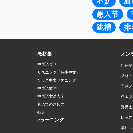
不妨
加
愚人节
跳槽
排
教材集
オン
中国語会話
担任制
リスニング「時事中文」
教材・
ひよこ中文リスニング
学習メ
中国語歌詞
中国語文法大全
料金プ
初めての超短文
受講ま
特集
レッス
eラーニング
学習レ