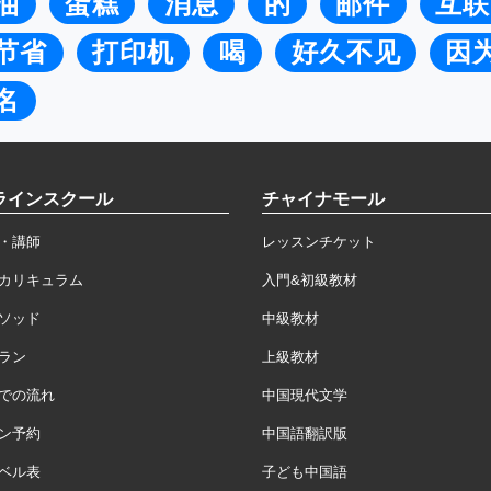
油
蛋糕
消息
的
邮件
互联
节省
打印机
喝
好久不见
因
名
ラインスクール
チャイナモール
・講師
レッスンチケット
カリキュラム
入門&初級教材
ソッド
中級教材
ラン
上級教材
での流れ
中国現代文学
ン予約
中国語翻訳版
ベル表
子ども中国語