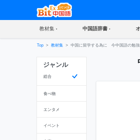
(current)
(current)
教材集
中国語辞書
Top
教材集
中国に留学する為に 今中国語の勉強
ジャンル
総合
食べ物
エンタメ
イベント