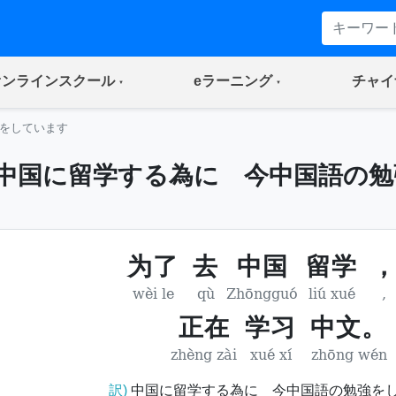
(current)
(current)
オンラインスクール
eラーニング
チャイ
をしています
中国に留学する為に 今中国語の勉
为了
去
中国
留学
wèi le
qù
Zhōngguó
liú xué
,
正在
学习
中文。
zhèng zài
xué xí
zhōng wén
訳)
中国に留学する為に 今中国語の勉強を