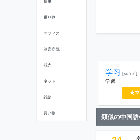
食事
乗り物
オフィス
健康病院
観光
学习
[xué xí]
学習
ネット
★マ
雑談
買い物
類似の中国語
24