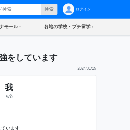
検索
ログイン
(current)
(current)
ナモール
各地の学校・プチ留学
強をしています
2024/01/15
，
我
wǒ
しています