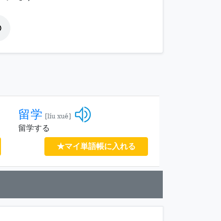
留学
[líu xué]
留学する
★マイ単語帳に入れる