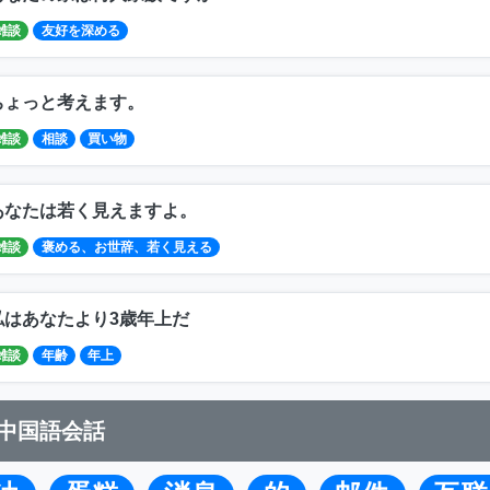
雑談
友好を深める
ちょっと考えます。
雑談
相談
買い物
あなたは若く見えますよ。
雑談
褒める、お世辞、若く見える
私はあなたより3歳年上だ
雑談
年齢
年上
中国語会話