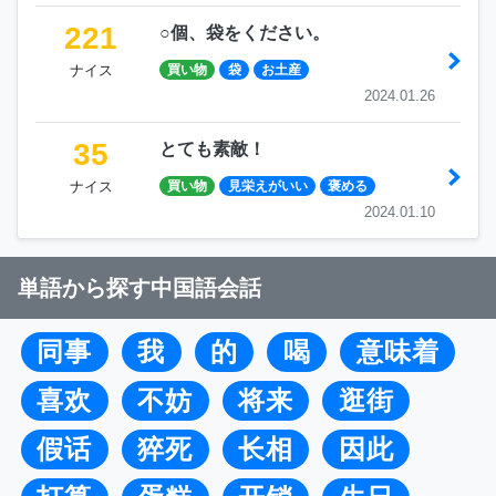
221
○個、袋をください。
ナイス
買い物
袋
お土産
2024.01.26
35
とても素敵！
ナイス
買い物
見栄えがいい
褒める
2024.01.10
単語から探す中国語会話
同事
我
的
喝
意味着
喜欢
不妨
将来
逛街
假话
猝死
长相
因此