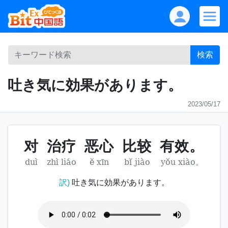
検索
吐き気に効果があります。
2023/05/17
对
治疗
恶心
比较
有效。
duì
zhì liáo
ě xīn
bǐ jiào
yǒu xiào。
訳)
吐き気に効果があります。