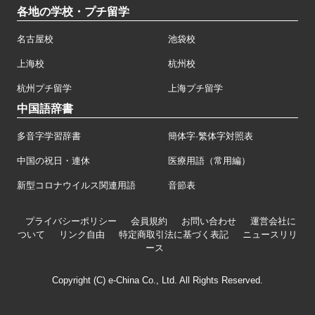
各地の学校・プチ留学
名古屋校
池袋校
上海校
杭州校
杭州プチ留学
上海プチ留学
中国語辞書
多音字学習辞書
簡体字·繁体字対照表
中国の祝日・連休
医療用語（常用編）
新型コロナウイルス関連用語
音節表
プライバシーポリシー
会員規約
お問い合わせ
運営会社に
ついて
リンク自由
特定商取引法に基づく表記
ニュースリリ
ース
Copyright (C) e-China Co., Ltd. All Rights Reserved.