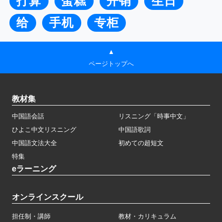
打算
蛋糕
开销
生日
给
手机
专柜
▲
ページトップへ
教材集
中国語会話
リスニング「時事中文」
ひよこ中文リスニング
中国語歌詞
中国語文法大全
初めての超短文
特集
eラーニング
オンラインスクール
担任制・講師
教材・カリキュラム