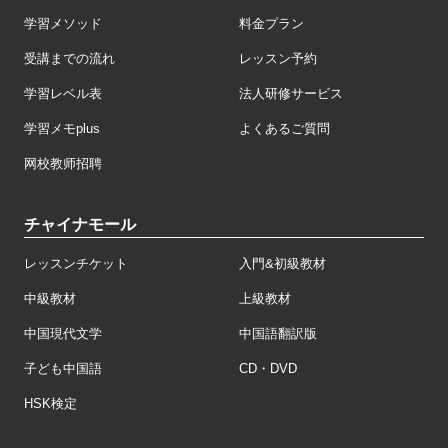
学習メソッド
料金プラン
受講までの流れ
レッスン予約
学習レベル表
法人研修サービス
学習メモplus
よくあるご質問
网校教师招聘
チャイナモール
レッスンチケット
入門&初級教材
中級教材
上級教材
中国現代文学
中国語翻訳版
子ども中国語
CD・DVD
HSK検定