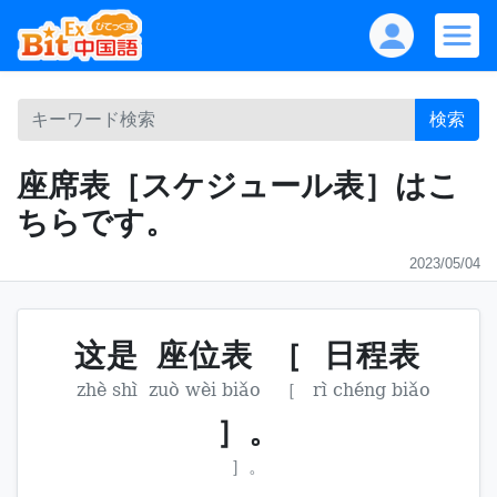
検索
座席表［スケジュール表］はこ
ちらです。
2023/05/04
这是
座位表
［
日程表
zhè shì
zuò wèi biǎo
［
rì chéng biǎo
］。
］。