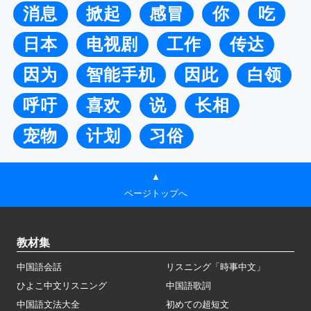
消息
掀起
感冒
你
吃
日本
电视剧
工作
传达
因为
智能手机
因此
白领
呼吁
喜欢
说
长相
宠物
计划
习俗
▲
ページトップへ
教材集
中国語会話
リスニング「時事中文」
ひよこ中文リスニング
中国語歌詞
中国語文法大全
初めての超短文