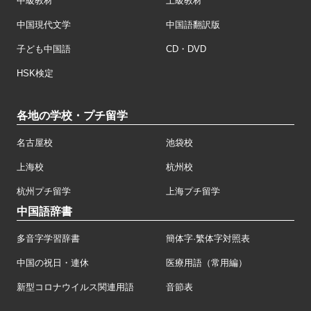
中級教材
上級教材
中国現代文学
中国語翻訳版
子ども中国語
CD・DVD
HSK検定
各地の学校・プチ留学
名古屋校
池袋校
上海校
杭州校
杭州プチ留学
上海プチ留学
中国語辞書
多音字学習辞書
簡体字·繁体字対照表
中国の祝日・連休
医療用語（常用編）
新型コロナウイルス関連用語
音節表