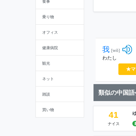
食事
乗り物
オフィス
我
健康病院
[wǒ]
わたし
観光
★マ
ネット
類似の中国語
雑談
買い物
41
ナイス