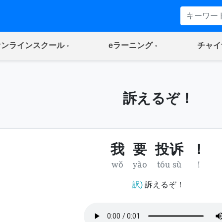
(current)
(current)
オンラインスクール
eラーニング
チャイ
訴えるぞ！
我
要
投诉
！
wǒ
yào
tóu sù
!
訳)
訴えるぞ！