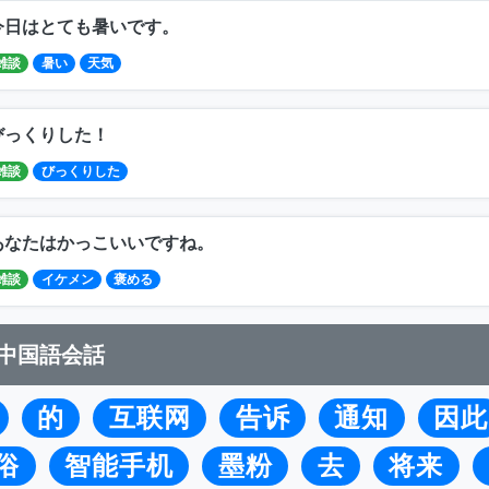
今日はとても暑いです。
雑談
暑い
天気
びっくりした！
雑談
びっくりした
あなたはかっこいいですね。
雑談
イケメン
褒める
中国語会話
的
互联网
告诉
通知
因此
俗
智能手机
墨粉
去
将来