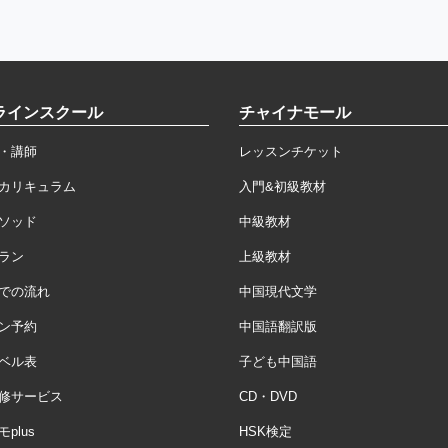
ラインスクール
チャイナモール
・講師
レッスンチケット
カリキュラム
入門&初級教材
ソッド
中級教材
ラン
上級教材
での流れ
中国現代文学
ン予約
中国語翻訳版
ベル表
子ども中国語
修サービス
CD・DVD
plus
HSK検定