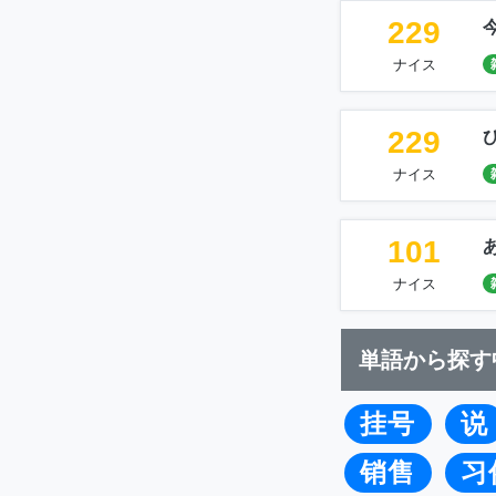
229
ナイス
229
ナイス
101
ナイス
単語から探す
挂号
说
销售
习