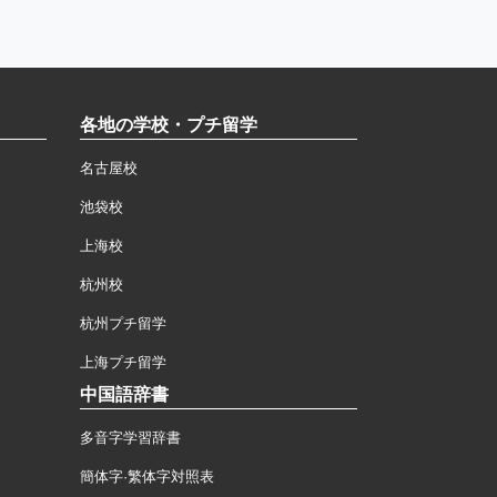
各地の学校・プチ留学
名古屋校
池袋校
上海校
杭州校
杭州プチ留学
上海プチ留学
中国語辞書
多音字学習辞書
簡体字·繁体字対照表