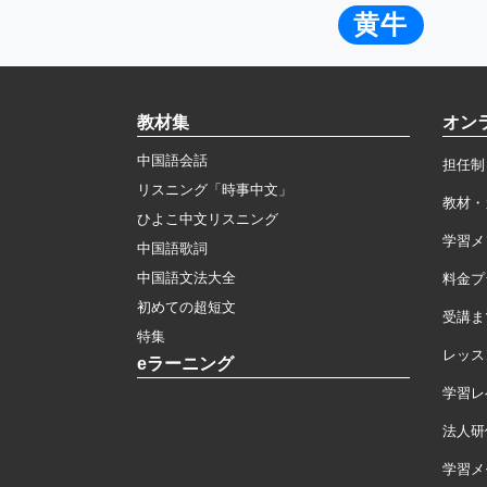
黄牛
教材集
オン
中国語会話
担任制
リスニング「時事中文」
教材・
ひよこ中文リスニング
学習メ
中国語歌詞
中国語文法大全
料金プ
初めての超短文
受講ま
特集
レッス
eラーニング
学習レ
法人研
学習メモ