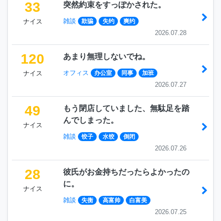
33
突然約束をすっぽかされた。
雑談
ナイス
欺骗
失约
爽约
2026.07.28
120
あまり無理しないでね。
オフィス
ナイス
办公室
同事
加班
2026.07.27
49
もう閉店していました、無駄足を踏
んでしまった。
ナイス
雑談
饺子
水饺
倒闭
2026.07.26
28
彼氏がお金持ちだったらよかったの
に。
ナイス
雑談
失衡
高富帅
白富美
2026.07.25