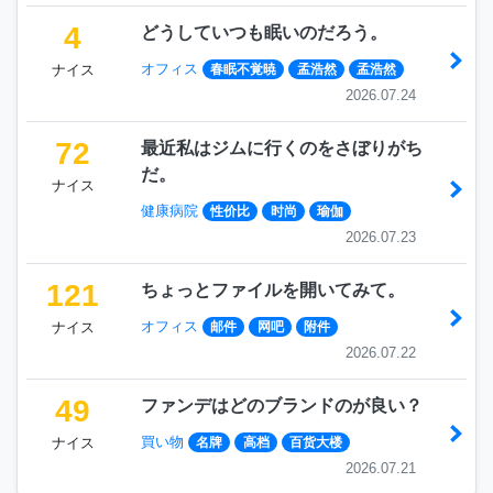
4
どうしていつも眠いのだろう。
オフィス
ナイス
春眠不覚暁
孟浩然
孟浩然
2026.07.24
72
最近私はジムに行くのをさぼりがち
だ。
ナイス
健康病院
性价比
时尚
瑜伽
2026.07.23
121
ちょっとファイルを開いてみて。
オフィス
ナイス
邮件
网吧
附件
2026.07.22
49
ファンデはどのブランドのが良い？
買い物
ナイス
名牌
高档
百货大楼
2026.07.21