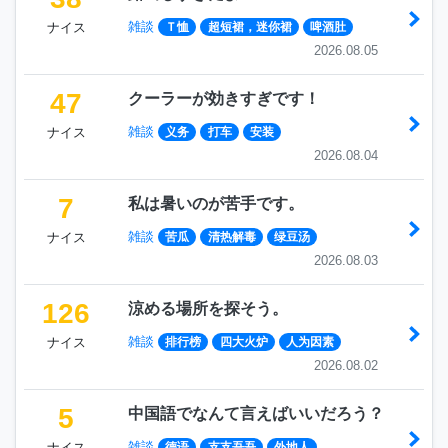
雑談
ナイス
Ｔ恤
超短裙，迷你裙
啤酒肚
2026.08.05
47
クーラーが効きすぎです！
雑談
ナイス
义务
打车
安装
2026.08.04
7
私は暑いのが苦手です。
雑談
ナイス
苦瓜
清热解毒
绿豆汤
2026.08.03
126
涼める場所を探そう。
雑談
ナイス
排行榜
四大火炉
人为因素
2026.08.02
5
中国語でなんて言えばいいだろう？
雑談
ナイス
德语
支支吾吾
外地人