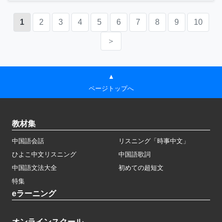
1
2
3
4
5
6
7
8
9
10
＞
▲
ページトップへ
教材集
中国語会話
リスニング「時事中文」
ひよこ中文リスニング
中国語歌詞
中国語文法大全
初めての超短文
特集
eラーニング
オンラインスクール