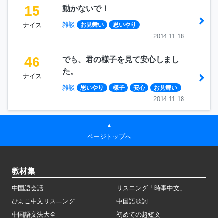
15
動かないで！
雑談
ナイス
お見舞い
思いやり
2014.11.18
46
でも、君の様子を見て安心しまし
た。
ナイス
雑談
思いやり
様子
安心
お見舞い
2014.11.18
▲
ページトップへ
教材集
中国語会話
リスニング「時事中文」
ひよこ中文リスニング
中国語歌詞
中国語文法大全
初めての超短文