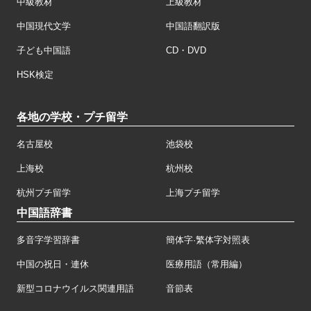
中級教材
上級教材
中国現代文学
中国語翻訳版
子ども中国語
CD・DVD
HSK検定
各地の学校・プチ留学
名古屋校
池袋校
上海校
杭州校
杭州プチ留学
上海プチ留学
中国語辞書
多音字学習辞書
簡体字·繁体字対照表
中国の祝日・連休
医療用語（常用編）
新型コロナウイルス関連用語
音節表