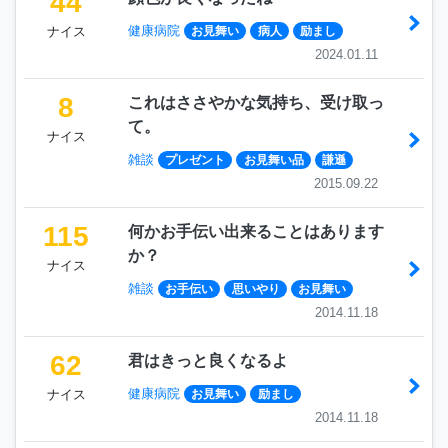
44
健康病院
ナイス
お見舞い
病人
励まし
2024.01.11
8
これはささやかな気持ち、受け取っ
て。
ナイス
雑談
プレゼント
お見舞い品
謙遜
2015.09.22
115
何かお手伝い出来ることはあります
か？
ナイス
雑談
お手伝い
思いやり
お見舞い
2014.11.18
62
君はきっと良くなるよ
健康病院
ナイス
お見舞い
励まし
2014.11.18