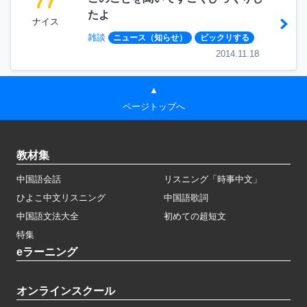
77
たよ
ナイス
雑談
ニュース（知らせ）
ビックリする
2014.11.18
▲
ページトップへ
教材集
中国語会話
リスニング「時事中文」
ひよこ中文リスニング
中国語歌詞
中国語文法大全
初めての超短文
特集
eラーニング
オンラインスクール