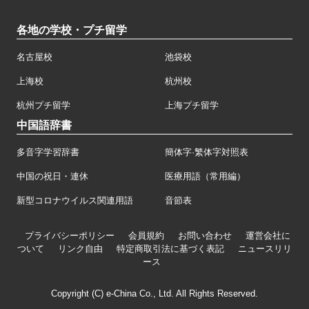
各地の学校・プチ留学
名古屋校
池袋校
上海校
杭州校
杭州プチ留学
上海プチ留学
中国語辞書
多音字学習辞書
簡体字·繁体字対照表
中国の祝日・連休
医療用語（常用編）
新型コロナウイルス関連用語
音節表
プライバシーポリシー
会員規約
お問い合わせ
運営会社に
ついて
リンク自由
特定商取引法に基づく表記
ニュースリリ
ース
Copyright (C) e-China Co., Ltd. All Rights Reserved.