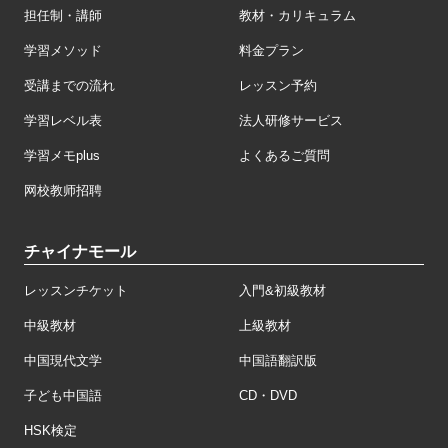
担任制・講師
教材・カリキュラム
学習メソッド
料金プラン
受講までの流れ
レッスン予約
学習レベル表
法人研修サービス
学習メモplus
よくあるご質問
网校教师招聘
チャイナモール
レッスンチケット
入門&初級教材
中級教材
上級教材
中国現代文学
中国語翻訳版
子ども中国語
CD・DVD
HSK検定