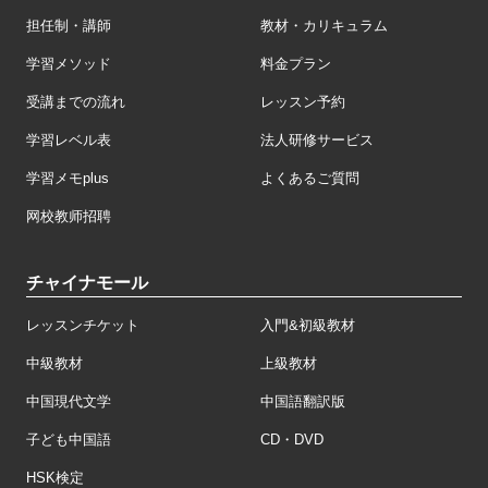
担任制・講師
教材・カリキュラム
学習メソッド
料金プラン
受講までの流れ
レッスン予約
学習レベル表
法人研修サービス
学習メモplus
よくあるご質問
网校教师招聘
チャイナモール
レッスンチケット
入門&初級教材
中級教材
上級教材
中国現代文学
中国語翻訳版
子ども中国語
CD・DVD
HSK検定