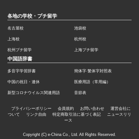
各地の学校・プチ留学
名古屋校
池袋校
上海校
杭州校
杭州プチ留学
上海プチ留学
中国語辞書
多音字学習辞書
簡体字·繁体字対照表
中国の祝日・連休
医療用語（常用編）
新型コロナウイルス関連用語
音節表
プライバシーポリシー
会員規約
お問い合わせ
運営会社に
ついて
リンク自由
特定商取引法に基づく表記
ニュースリリ
ース
Copyright (C) e-China Co., Ltd. All Rights Reserved.