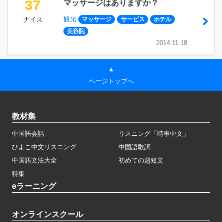
37
マッサージはありますか？
観光
ナイス
マッサージ
サービス
ホテル
美容院
2014.11.18
▲
ページトップへ
教材集
中国語会話
リスニング「時事中文」
ひよこ中文リスニング
中国語歌詞
中国語文法大全
初めての超短文
特集
eラーニング
オンラインスクール