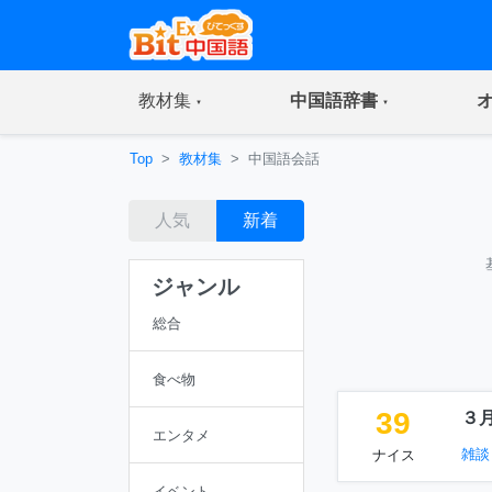
(current)
(current)
教材集
中国語辞書
Top
教材集
中国語会話
人気
新着
ジャンル
総合
食べ物
39
３
エンタメ
雑談
ナイス
イベント