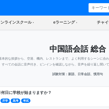
(current)
(current)
オンラインスクール
eラーニング
チャイ
中国語会話 総合
基本的な挨拶から、空港、機内、レストランまで、よく利用するシーンに合
すべての会話に音声付き、ピンインを確認しながら、音声を繰り返し聞い
試験対策：新語、日常会話、慣用句
月何日に学校が始まりますか？
开学
高考
考试