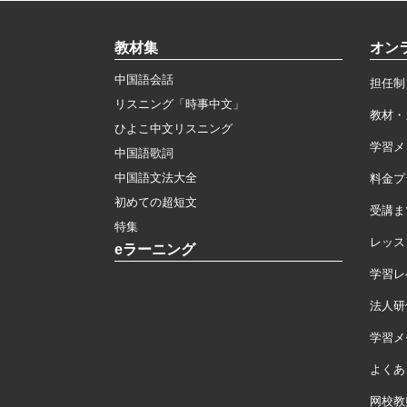
教材集
オン
中国語会話
担任制
リスニング「時事中文」
教材・
ひよこ中文リスニング
学習メ
中国語歌詞
中国語文法大全
料金プ
初めての超短文
受講ま
特集
レッス
eラーニング
学習レ
法人研
学習メモ
よくあ
网校教