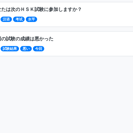
なたは次のＨＳＫ試験に参加しますか？
汉语
考试
水平
回の試験の成績は悪かった
試験結果
悪い
今回