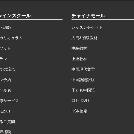
ラインスクール
チャイナモール
・講師
レッスンチケット
カリキュラム
入門&初級教材
ソッド
中級教材
ラン
上級教材
での流れ
中国現代文学
ン予約
中国語翻訳版
ベル表
子ども中国語
修サービス
CD・DVD
plus
HSK検定
るご質問
师招聘