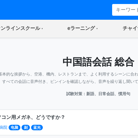
(current)
(current)
オンラインスクール
eラーニング
チャイ
中国語会話 総合
基本的な挨拶から、空港、機内、レストランまで、よく利用するシーンに合
すべての会話に音声付き、ピンインを確認しながら、音声を繰り返し聞い
試験対策：新語、日常会話、慣用句
ソコン用メガネ、どうですか？
病院
电脑
副
蓝光