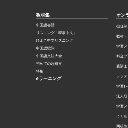
教材集
オン
中国語会話
担任制
リスニング「時事中文」
教材・
ひよこ中文リスニング
学習メ
中国語歌詞
中国語文法大全
料金プ
初めての超短文
受講ま
特集
レッス
eラーニング
学習レ
法人研
学習メモ
よくあ
网校教