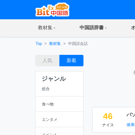
(current)
(current)
教材集
中国語辞書
Top
教材集
中国語会話
人気
新着
ジャンル
総合
食べ物
46
パ
エンタメ
健康
ナイス
イベント