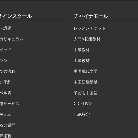
ラインスクール
チャイナモール
・講師
レッスンチケット
カリキュラム
入門&初級教材
ソッド
中級教材
ラン
上級教材
での流れ
中国現代文学
ン予約
中国語翻訳版
ベル表
子ども中国語
修サービス
CD・DVD
plus
HSK検定
るご質問
师招聘