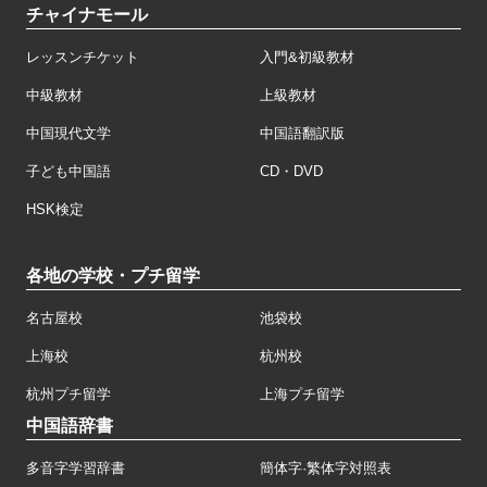
チャイナモール
レッスンチケット
入門&初級教材
中級教材
上級教材
中国現代文学
中国語翻訳版
子ども中国語
CD・DVD
HSK検定
各地の学校・プチ留学
名古屋校
池袋校
上海校
杭州校
杭州プチ留学
上海プチ留学
中国語辞書
多音字学習辞書
簡体字·繁体字対照表