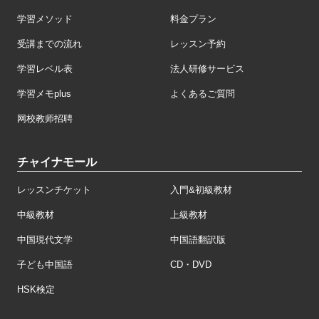
学習メソッド
料金プラン
受講までの流れ
レッスン予約
学習レベル表
法人研修サービス
学習メモplus
よくあるご質問
网校教师招聘
チャイナモール
レッスンチケット
入門&初級教材
中級教材
上級教材
中国現代文学
中国語翻訳版
子ども中国語
CD・DVD
HSK検定