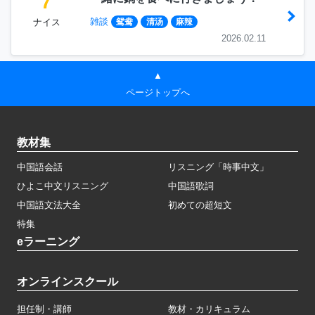
7
雑談
ナイス
鸳鸯
清汤
麻辣
2026.02.11
▲
ページトップへ
教材集
中国語会話
リスニング「時事中文」
ひよこ中文リスニング
中国語歌詞
中国語文法大全
初めての超短文
特集
eラーニング
オンラインスクール
担任制・講師
教材・カリキュラム