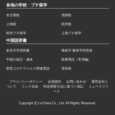
各地の学校・プチ留学
名古屋校
池袋校
上海校
杭州校
杭州プチ留学
上海プチ留学
中国語辞書
多音字学習辞書
簡体字·繁体字対照表
中国の祝日・連休
医療用語（常用編）
新型コロナウイルス関連用語
音節表
プライバシーポリシー
会員規約
お問い合わせ
運営会社に
ついて
リンク自由
特定商取引法に基づく表記
ニュースリリ
ース
Copyright (C) e-China Co., Ltd. All Rights Reserved.