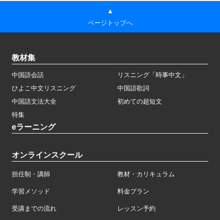
▲
ページトップへ
教材集
中国語会話
リスニング「時事中文」
ひよこ中文リスニング
中国語歌詞
中国語文法大全
初めての超短文
特集
eラーニング
オンラインスクール
担任制・講師
教材・カリキュラム
学習メソッド
料金プラン
受講までの流れ
レッスン予約