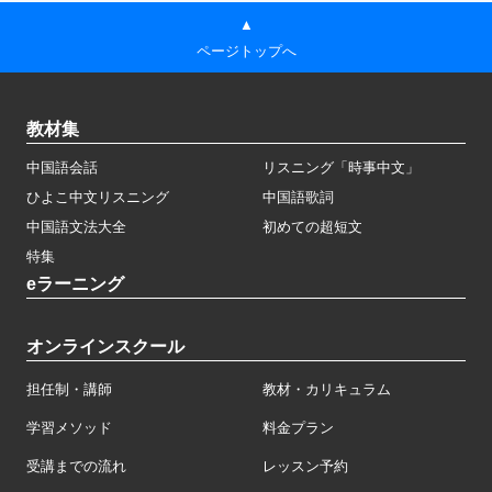
▲
ページトップへ
教材集
中国語会話
リスニング「時事中文」
ひよこ中文リスニング
中国語歌詞
中国語文法大全
初めての超短文
特集
eラーニング
オンラインスクール
担任制・講師
教材・カリキュラム
学習メソッド
料金プラン
受講までの流れ
レッスン予約