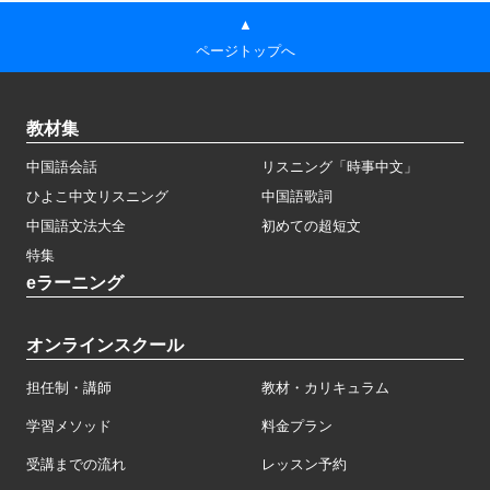
▲
ページトップへ
教材集
中国語会話
リスニング「時事中文」
ひよこ中文リスニング
中国語歌詞
中国語文法大全
初めての超短文
特集
eラーニング
オンラインスクール
担任制・講師
教材・カリキュラム
学習メソッド
料金プラン
受講までの流れ
レッスン予約