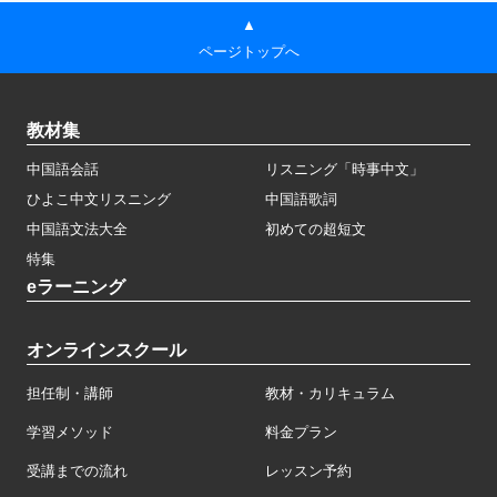
▲
ページトップへ
教材集
中国語会話
リスニング「時事中文」
ひよこ中文リスニング
中国語歌詞
中国語文法大全
初めての超短文
特集
eラーニング
オンラインスクール
担任制・講師
教材・カリキュラム
学習メソッド
料金プラン
受講までの流れ
レッスン予約