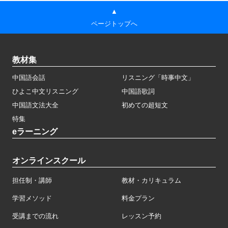
▲
ページトップへ
教材集
中国語会話
リスニング「時事中文」
ひよこ中文リスニング
中国語歌詞
中国語文法大全
初めての超短文
特集
eラーニング
オンラインスクール
担任制・講師
教材・カリキュラム
学習メソッド
料金プラン
受講までの流れ
レッスン予約