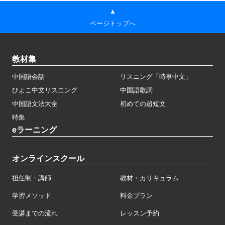
▲
ページトップへ
教材集
中国語会話
リスニング「時事中文」
ひよこ中文リスニング
中国語歌詞
中国語文法大全
初めての超短文
特集
eラーニング
オンラインスクール
担任制・講師
教材・カリキュラム
学習メソッド
料金プラン
受講までの流れ
レッスン予約