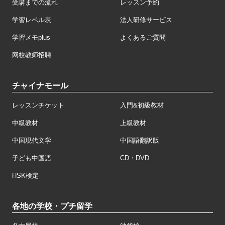
受講までの流れ
レッスン予約
学習レベル表
法人研修サービス
学習メモplus
よくあるご質問
网校教师招聘
チャイナモール
レッスンチケット
入門&初級教材
中級教材
上級教材
中国現代文学
中国語翻訳版
子ども中国語
CD・DVD
HSK検定
各地の学校・プチ留学