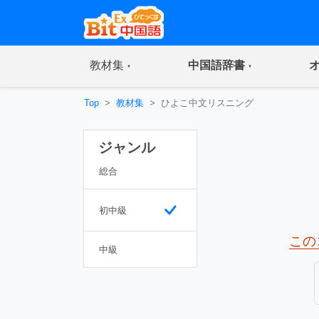
(current)
(current)
教材集
中国語辞書
Top
教材集
ひよこ中文リスニング
ジャンル
総合
初中級
この
中級