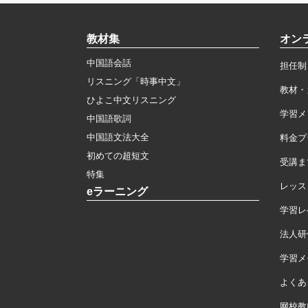
教材集
オン
中国語会話
担任制
リスニング「時事中文」
教材・
ひよこ中文リスニング
学習メ
中国語歌詞
中国語文法大全
料金プ
初めての超短文
受講ま
特集
レッス
eラーニング
学習レ
法人研
学習メモ
よくあ
网校教