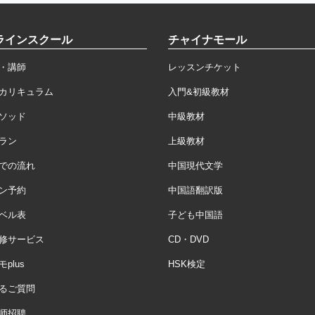
ラインスクール
チャイナモール
・講師
レッスンチケット
カリキュラム
入門&初級教材
ソッド
中級教材
ラン
上級教材
での流れ
中国現代文学
ン予約
中国語翻訳版
ベル表
子ども中国語
修サービス
CD・DVD
plus
HSK検定
るご質問
师招聘