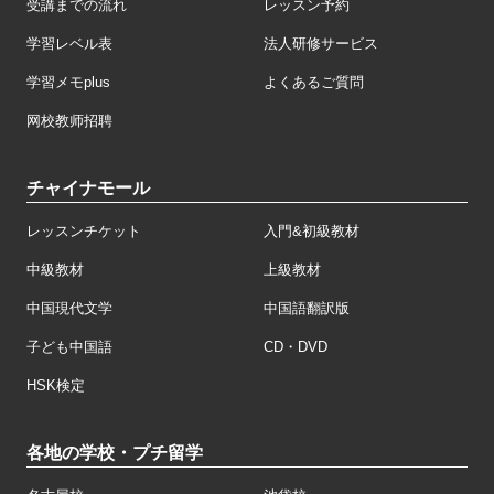
受講までの流れ
レッスン予約
学習レベル表
法人研修サービス
学習メモplus
よくあるご質問
网校教师招聘
チャイナモール
レッスンチケット
入門&初級教材
中級教材
上級教材
中国現代文学
中国語翻訳版
子ども中国語
CD・DVD
HSK検定
各地の学校・プチ留学