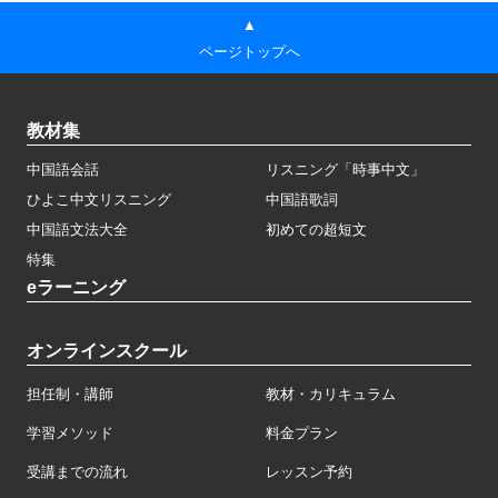
▲
ページトップへ
教材集
中国語会話
リスニング「時事中文」
ひよこ中文リスニング
中国語歌詞
中国語文法大全
初めての超短文
特集
eラーニング
オンラインスクール
担任制・講師
教材・カリキュラム
学習メソッド
料金プラン
受講までの流れ
レッスン予約