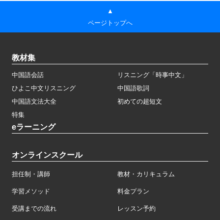
▲
ページトップへ
教材集
中国語会話
リスニング「時事中文」
ひよこ中文リスニング
中国語歌詞
中国語文法大全
初めての超短文
特集
eラーニング
オンラインスクール
担任制・講師
教材・カリキュラム
学習メソッド
料金プラン
受講までの流れ
レッスン予約