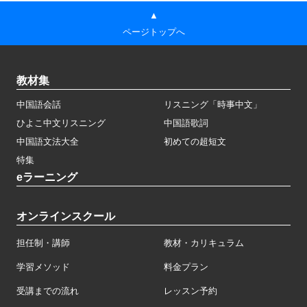
▲
ページトップへ
教材集
中国語会話
リスニング「時事中文」
ひよこ中文リスニング
中国語歌詞
中国語文法大全
初めての超短文
特集
eラーニング
オンラインスクール
担任制・講師
教材・カリキュラム
学習メソッド
料金プラン
受講までの流れ
レッスン予約