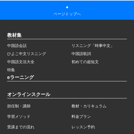
▲
ページトップへ
教材集
中国語会話
リスニング「時事中文」
ひよこ中文リスニング
中国語歌詞
中国語文法大全
初めての超短文
特集
eラーニング
オンラインスクール
担任制・講師
教材・カリキュラム
学習メソッド
料金プラン
受講までの流れ
レッスン予約