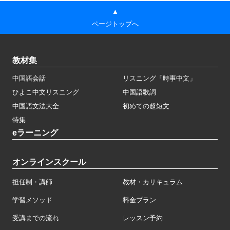
▲
ページトップへ
教材集
中国語会話
リスニング「時事中文」
ひよこ中文リスニング
中国語歌詞
中国語文法大全
初めての超短文
特集
eラーニング
オンラインスクール
担任制・講師
教材・カリキュラム
学習メソッド
料金プラン
受講までの流れ
レッスン予約