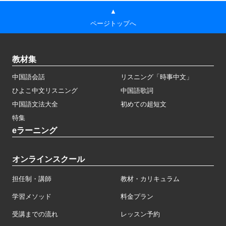
▲
ページトップへ
教材集
中国語会話
リスニング「時事中文」
ひよこ中文リスニング
中国語歌詞
中国語文法大全
初めての超短文
特集
eラーニング
オンラインスクール
担任制・講師
教材・カリキュラム
学習メソッド
料金プラン
受講までの流れ
レッスン予約