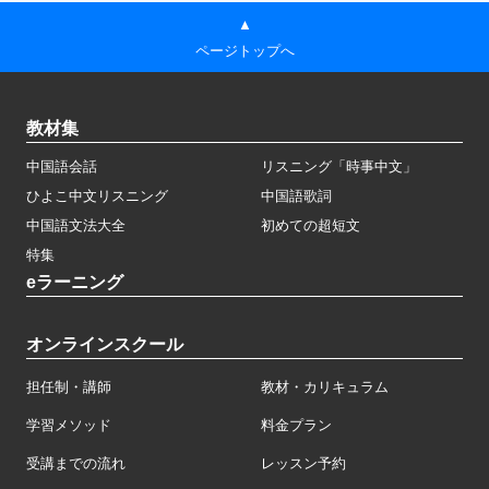
▲
ページトップへ
教材集
中国語会話
リスニング「時事中文」
ひよこ中文リスニング
中国語歌詞
中国語文法大全
初めての超短文
特集
eラーニング
オンラインスクール
担任制・講師
教材・カリキュラム
学習メソッド
料金プラン
受講までの流れ
レッスン予約