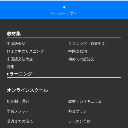
▲
ページトップへ
教材集
中国語会話
リスニング「時事中文」
ひよこ中文リスニング
中国語歌詞
中国語文法大全
初めての超短文
特集
eラーニング
オンラインスクール
担任制・講師
教材・カリキュラム
学習メソッド
料金プラン
受講までの流れ
レッスン予約