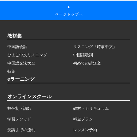
▲
ページトップへ
教材集
中国語会話
リスニング「時事中文」
ひよこ中文リスニング
中国語歌詞
中国語文法大全
初めての超短文
特集
eラーニング
オンラインスクール
担任制・講師
教材・カリキュラム
学習メソッド
料金プラン
受講までの流れ
レッスン予約