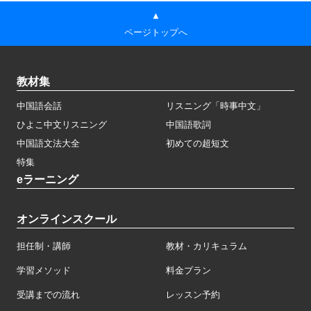
▲
ページトップへ
教材集
中国語会話
リスニング「時事中文」
ひよこ中文リスニング
中国語歌詞
中国語文法大全
初めての超短文
特集
eラーニング
オンラインスクール
担任制・講師
教材・カリキュラム
学習メソッド
料金プラン
受講までの流れ
レッスン予約