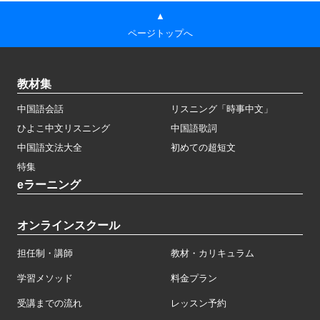
▲
ページトップへ
教材集
中国語会話
リスニング「時事中文」
ひよこ中文リスニング
中国語歌詞
中国語文法大全
初めての超短文
特集
eラーニング
オンラインスクール
担任制・講師
教材・カリキュラム
学習メソッド
料金プラン
受講までの流れ
レッスン予約