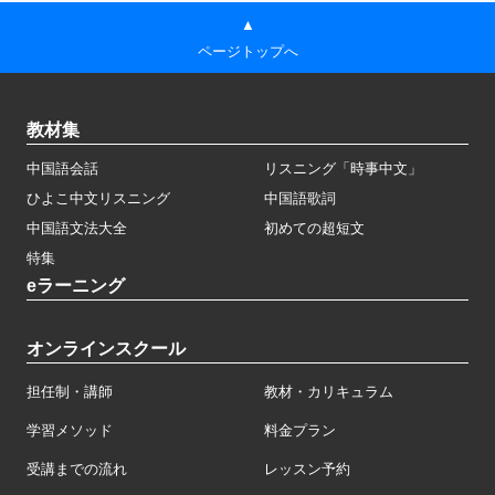
▲
ページトップへ
教材集
中国語会話
リスニング「時事中文」
ひよこ中文リスニング
中国語歌詞
中国語文法大全
初めての超短文
特集
eラーニング
オンラインスクール
担任制・講師
教材・カリキュラム
学習メソッド
料金プラン
受講までの流れ
レッスン予約