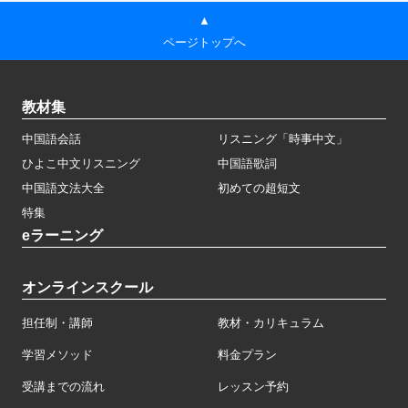
▲
ページトップへ
教材集
中国語会話
リスニング「時事中文」
ひよこ中文リスニング
中国語歌詞
中国語文法大全
初めての超短文
特集
eラーニング
オンラインスクール
担任制・講師
教材・カリキュラム
学習メソッド
料金プラン
受講までの流れ
レッスン予約