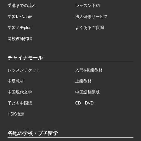
受講までの流れ
レッスン予約
学習レベル表
法人研修サービス
学習メモplus
よくあるご質問
网校教师招聘
チャイナモール
レッスンチケット
入門&初級教材
中級教材
上級教材
中国現代文学
中国語翻訳版
子ども中国語
CD・DVD
HSK検定
各地の学校・プチ留学