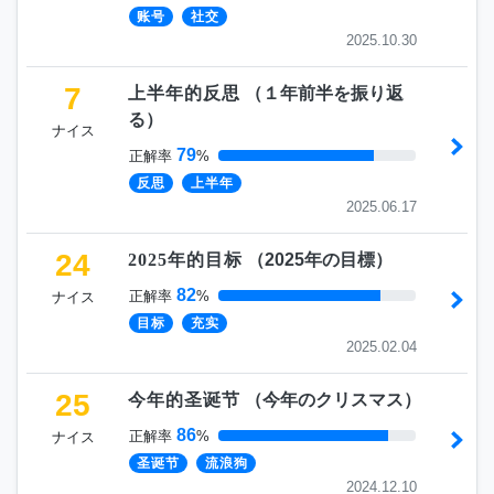
账号
社交
2025.10.30
7
上半年的反思
（
１年前半を振り返
る
）
ナイス
79
正解率
%
反思
上半年
2025.06.17
24
2025年的目标
（
2025年の目標
）
82
正解率
%
ナイス
目标
充实
2025.02.04
25
今年的圣诞节
（
今年のクリスマス
）
86
正解率
%
ナイス
圣诞节
流浪狗
2024.12.10