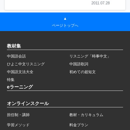
2011.07.28
▲
ページトップへ
教材集
中国語会話
リスニング「時事中文」
ひよこ中文リスニング
中国語歌詞
中国語文法大全
初めての超短文
特集
eラーニング
オンラインスクール
担任制・講師
教材・カリキュラム
学習メソッド
料金プラン