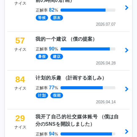
前の時間の計画
）
ナイス
82
正解率
%
等候
朋友
2026.07.07
57
我的一个建议
（
僕の提案
）
90
正解率
%
ナイス
暑假
建议
2026.04.28
84
计划的乐趣
（
計画する楽しみ
）
77
正解率
%
ナイス
计划
假期
2026.04.14
29
我开了自己的社交媒体账号
（
僕は自
分のSNSを開設しました
）
ナイス
94
正解率
%