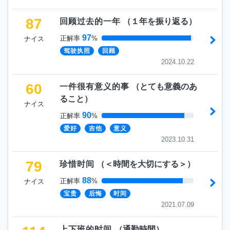
87
回顾过去的一年
（
１年を振り返る
）
97
正解率
%
ナイス
驾驶执照
回顾
2024.10.22
60
一件很有意义的事
（
とても意義のあ
ること
）
ナイス
90
正解率
%
爱好
吉他
意义
2023.10.31
79
珍惜时间
（
＜時間を大切にする＞
）
88
正解率
%
ナイス
宝贵
后悔
时间
2021.07.09
上下班的时间
（
通勤時間
）