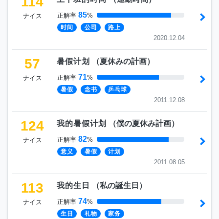
114
85
正解率
%
ナイス
时间
公司
路上
2020.12.04
57
暑假计划
（
夏休みの計画
）
71
正解率
%
ナイス
暑假
念书
乒乓球
2011.12.08
124
我的暑假计划
（
僕の夏休み計画
）
82
正解率
%
ナイス
意义
暑假
计划
2011.08.05
113
我的生日
（
私の誕生日
）
74
正解率
%
ナイス
生日
礼物
家务