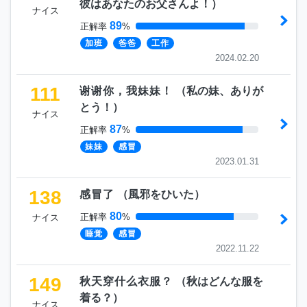
彼はあなたのお父さんよ！
）
ナイス
89
正解率
%
加班
爸爸
工作
2024.02.20
111
谢谢你，我妹妹！
（
私の妹、ありが
とう！
）
ナイス
87
正解率
%
妹妹
感冒
2023.01.31
138
感冒了
（
風邪をひいた
）
80
正解率
%
ナイス
睡觉
感冒
2022.11.22
149
秋天穿什么衣服？
（
秋はどんな服を
着る？
）
ナイス