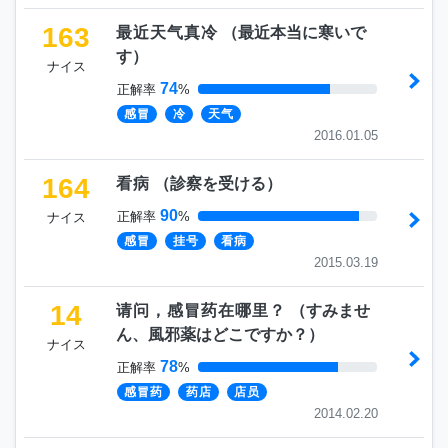
163
最近天气真冷
（
最近本当に寒いで
す
）
ナイス
74
正解率
%
感冒
冷
天气
2016.01.05
164
看病
（
診察を受ける
）
90
正解率
%
ナイス
感冒
挂号
看病
2015.03.19
14
请问，感冒药在哪里？
（
すみませ
ん、風邪薬はどこですか？
）
ナイス
78
正解率
%
感冒药
药店
店员
2014.02.20