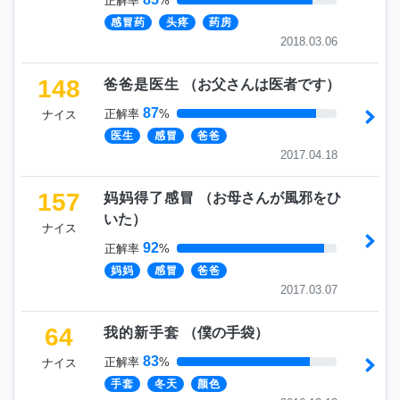
正解率
%
感冒药
头疼
药房
2018.03.06
148
爸爸是医生
（
お父さんは医者です
）
87
正解率
%
ナイス
医生
感冒
爸爸
2017.04.18
157
妈妈得了感冒
（
お母さんが風邪をひ
いた
）
ナイス
92
正解率
%
妈妈
感冒
爸爸
2017.03.07
64
我的新手套
（
僕の手袋
）
83
正解率
%
ナイス
手套
冬天
颜色