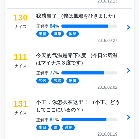
2016.12.13
130
我感冒了
（
僕は風邪をひきました
）
84
正解率
%
ナイス
感冒
咳嗽
体温
2016.09.27
111
今天的气温是零下3度
（
今日の気温
はマイナス３度です
）
ナイス
77
正解率
%
气候
气温
感冒
2016.02.02
131
小王，你怎么在这里！
（
小王、どう
してここにいるの？
）
ナイス
81
正解率
%
生日
送
遇见
2016.01.19