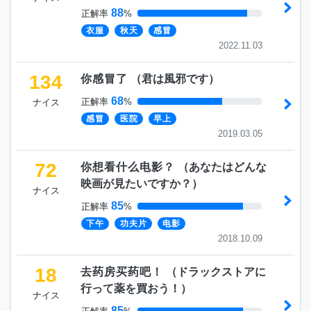
88
正解率
%
衣服
秋天
感冒
2022.11.03
134
你感冒了
（
君は風邪です
）
68
正解率
%
ナイス
感冒
医院
早上
2019.03.05
72
你想看什么电影？
（
あなたはどんな
映画が見たいですか？
）
ナイス
85
正解率
%
下午
功夫片
电影
2018.10.09
18
去药房买药吧！
（
ドラックストアに
行って薬を買おう！
）
ナイス
85