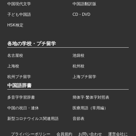
中国現代文学
中国語翻訳版
子ども中国語
CD・DVD
HSK検定
各地の学校・プチ留学
名古屋校
池袋校
上海校
杭州校
杭州プチ留学
上海プチ留学
中国語辞書
多音字学習辞書
簡体字·繁体字対照表
中国の祝日・連休
医療用語（常用編）
新型コロナウイルス関連用語
音節表
プライバシーポリシー
会員規約
お問い合わせ
運営会社に