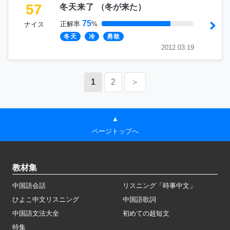
57
冬天来了
（
冬が来た
）
75
正解率
%
ナイス
冬天
冷
勇敢
2012.03.19
1
2
＞
▲
ページトップへ
教材集
中国語会話
リスニング「時事中文」
ひよこ中文リスニング
中国語歌詞
中国語文法大全
初めての超短文
特集