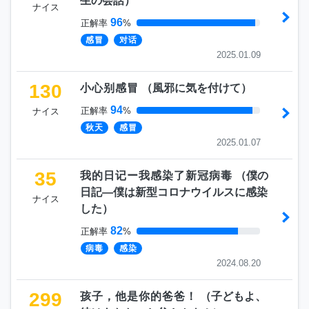
生の会話
）
ナイス
96
正解率
%
感冒
对话
2025.01.09
130
小心别感冒
（
風邪に気を付けて
）
94
正解率
%
ナイス
秋天
感冒
2025.01.07
35
我的日记ー我感染了新冠病毒
（
僕の
日記―僕は新型コロナウイルスに感染
ナイス
した
）
82
正解率
%
病毒
感染
2024.08.20
299
孩子，他是你的爸爸！
（
子どもよ、