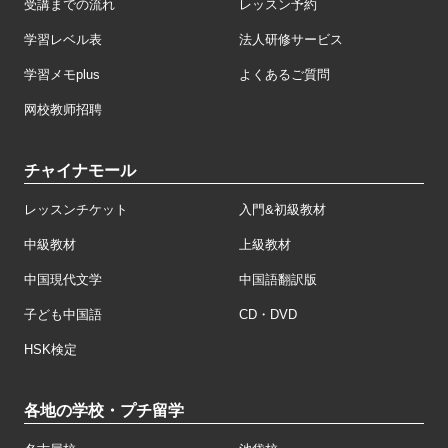
受講までの流れ
レッスン予約
学習レベル表
法人研修サービス
学習メモplus
よくあるご質問
网校教师招聘
チャイナモール
レッスンチケット
入門&初級教材
中級教材
上級教材
中国現代文学
中国語翻訳版
子ども中国語
CD・DVD
HSK検定
各地の学校・プチ留学