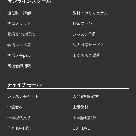
オンラインスクール
担任制・講師
教材・カリキュラム
学習メソッド
料金プラン
受講までの流れ
レッスン予約
学習レベル表
法人研修サービス
学習メモplus
よくあるご質問
网校教师招聘
チャイナモール
レッスンチケット
入門&初級教材
中級教材
上級教材
中国現代文学
中国語翻訳版
子ども中国語
CD・DVD