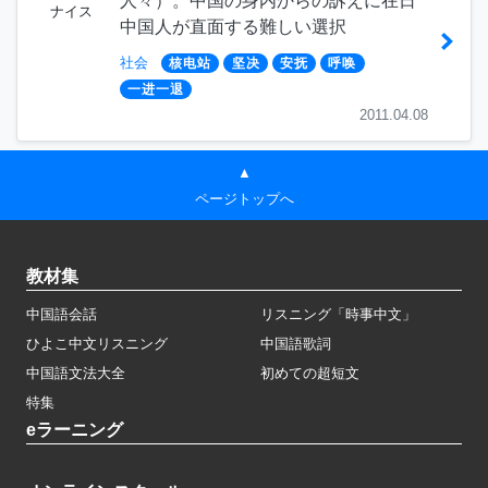
人々）。中国の身内からの訴えに在日
ナイス
中国人が直面する難しい選択
社会
核电站
坚决
安抚
呼唤
一进一退
2011.04.08
▲
ページトップへ
教材集
中国語会話
リスニング「時事中文」
ひよこ中文リスニング
中国語歌詞
中国語文法大全
初めての超短文
特集
eラーニング