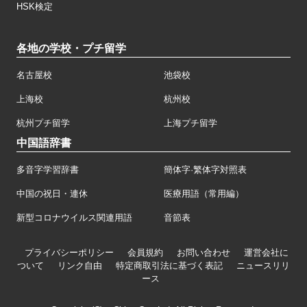
HSK検定
各地の学校・プチ留学
名古屋校
池袋校
上海校
杭州校
杭州プチ留学
上海プチ留学
中国語辞書
多音字学習辞書
簡体字·繁体字対照表
中国の祝日・連休
医療用語（常用編）
新型コロナウイルス関連用語
音節表
プライバシーポリシー
会員規約
お問い合わせ
運営会社に
ついて
リンク自由
特定商取引法に基づく表記
ニュースリリ
ース