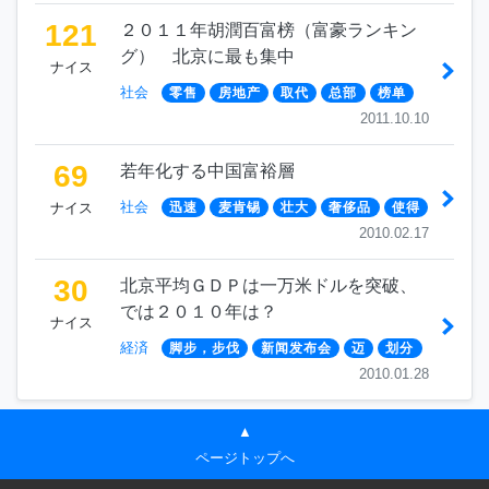
121
２０１１年胡潤百富榜（富豪ランキン
グ） 北京に最も集中
ナイス
社会
零售
房地产
取代
总部
榜单
2011.10.10
69
若年化する中国富裕層
社会
ナイス
迅速
麦肯锡
壮大
奢侈品
使得
2010.02.17
30
北京平均ＧＤＰは一万米ドルを突破、
では２０１０年は？
ナイス
経済
脚步，步伐
新闻发布会
迈
划分
2010.01.28
▲
ページトップへ