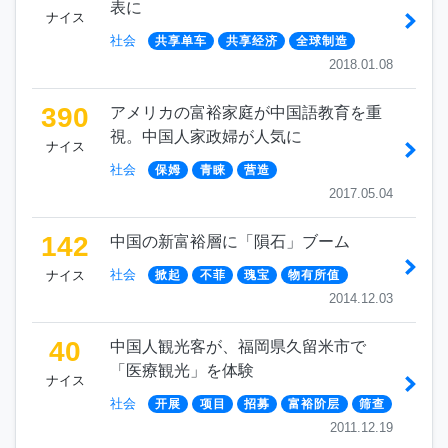
表に
ナイス
社会
共享单车
共享经济
全球制造
2018.01.08
390
アメリカの富裕家庭が中国語教育を重
視。中国人家政婦が人気に
ナイス
社会
保姆
青睐
营造
2017.05.04
142
中国の新富裕層に「隕石」ブーム
社会
ナイス
掀起
不菲
瑰宝
物有所值
2014.12.03
40
中国人観光客が、福岡県久留米市で
「医療観光」を体験
ナイス
社会
开展
项目
招募
富裕阶层
筛查
2011.12.19