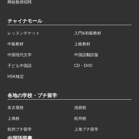
网校教师招聘
チャイナモール
レッスンチケット
入門&初級教材
中級教材
上級教材
中国現代文学
中国語翻訳版
子ども中国語
CD・DVD
HSK検定
各地の学校・プチ留学
名古屋校
池袋校
上海校
杭州校
杭州プチ留学
上海プチ留学
中国語辞書