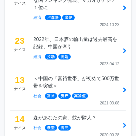
な国ランキング発表、マカオがアジア
ナイス
１位に
経済
卢森堡
出炉
2024.10.23
23
2022年、日本酒の輸出量は過去最高を
記録、中国が牽引
ナイス
経済
拉动
高端
2023.04.12
13
＜中国の「富裕世帯」が初めて500万世
帯を突破＞
ナイス
社会
富裕
资产
高净值
2021.03.08
14
森があなたの家。蚊が隣人？
社会
ナイス
覆盖
售完
2020.09.28