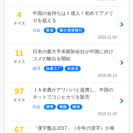
4
中国の金持ちは１億人！初めてアメリ
カを超える
ナイス
社会
富翁
瑞士信贷银行
2019.11.04
11
日本の最大手米穀卸会社が中国に向け
コメの輸出を開始
ナイス
経済
自家工厂
实体店
2018.08.13
97
ＪＡ全農がアリババと提携し、中国の
ネットでコシヒカリを販売
ナイス
社会
销售
销路
瞄准
2018.01.29
67
「漢字盤点2017」（今年の漢字）が発