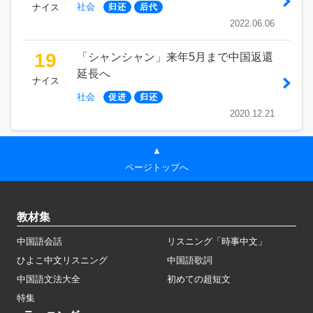
社会
ナイス
归还
后代
2022.06.06
19
「シャンシャン」来年5月まで中国返還
延長へ
ナイス
社会
促进
归还
2020.12.21
▲
ページトップへ
教材集
中国語会話
リスニング「時事中文」
ひよこ中文リスニング
中国語歌詞
中国語文法大全
初めての超短文
特集