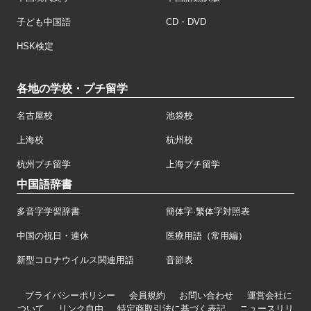
子ども中国語
CD・DVD
HSK検定
各地の学校・プチ留学
名古屋校
池袋校
上海校
杭州校
杭州プチ留学
上海プチ留学
中国語辞書
多音字学習辞書
簡体字·繁体字対照表
中国の祝日・連休
医療用語（常用編）
新型コロナウイルス関連用語
音節表
プライバシーポリシー
会員規約
お問い合わせ
運営会社に
ついて
リンク自由
特定商取引法に基づく表記
ニュースリリ