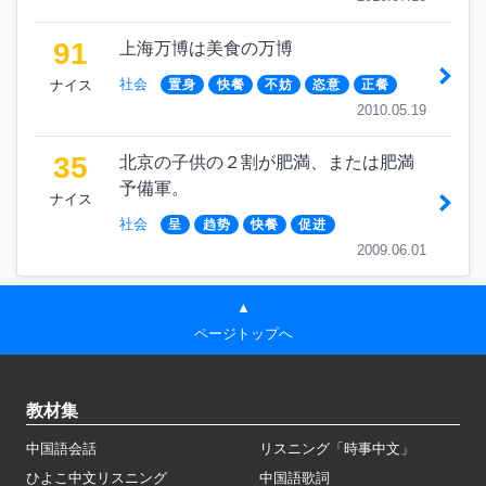
91
上海万博は美食の万博
社会
ナイス
置身
快餐
不妨
恣意
正餐
2010.05.19
35
北京の子供の２割が肥満、または肥満
予備軍。
ナイス
社会
呈
趋势
快餐
促进
2009.06.01
▲
ページトップへ
教材集
中国語会話
リスニング「時事中文」
ひよこ中文リスニング
中国語歌詞