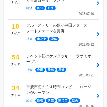
００店舗をオープンへ
ナイス
経済
签订
扩张
2023.07.10
10
ブルース・リーの娘が中国ファースト
フードチェーンを提訴
ナイス
社会
李小龙
索赔
2022.09.12
54
チベット初のケンタッキー、ラサでオ
ープン
ナイス
社会
合影
炸鸡
屋脊
2016.03.21
34
重慶市初の２４時間コンビニ、ローソ
ンがオープン
ナイス
経済
连锁
罗森
家门口
巨头
2010.07.16