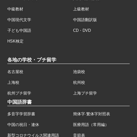
中級教材
上級教材
中国現代文学
中国語翻訳版
子ども中国語
CD・DVD
HSK検定
各地の学校・プチ留学
名古屋校
池袋校
上海校
杭州校
杭州プチ留学
上海プチ留学
中国語辞書
多音字学習辞書
簡体字·繁体字対照表
中国の祝日・連休
医療用語（常用編）
新型コロナウイルス関連用語
音節表