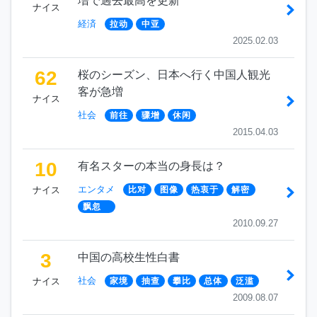
増で過去最高を更新
ナイス
経済
拉动
中亚
2025.02.03
62
桜のシーズン、日本へ行く中国人観光
客が急増
ナイス
社会
前往
骤增
休闲
2015.04.03
10
有名スターの本当の身長は？
エンタメ
ナイス
比对
图像
热衷于
解密
飘忽
2010.09.27
3
中国の高校生性白書
社会
ナイス
家境
抽查
攀比
总体
泛滥
2009.08.07