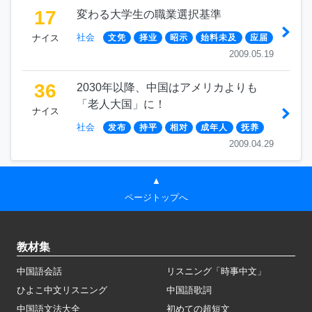
17
変わる大学生の職業選択基準
社会
ナイス
文凭
择业
昭示
始料未及
应届
2009.05.19
36
2030年以降、中国はアメリカよりも
「老人大国」に！
ナイス
社会
发布
持平
相对
成年人
抚养
2009.04.29
▲
ページトップへ
教材集
中国語会話
リスニング「時事中文」
ひよこ中文リスニング
中国語歌詞
中国語文法大全
初めての超短文