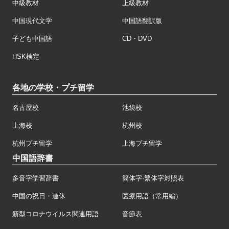
中級教材
上級教材
中国現代文学
中国語翻訳版
子ども中国語
CD・DVD
HSK検定
各地の学校・プチ留学
名古屋校
池袋校
上海校
杭州校
杭州プチ留学
上海プチ留学
中国語辞書
多音字学習辞書
簡体字·繁体字対照表
中国の祝日・連休
医療用語（常用編）
新型コロナウイルス関連用語
音節表