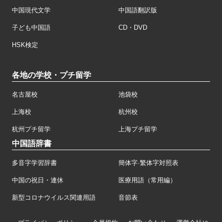
中国現代文学
中国語翻訳版
子ども中国語
CD・DVD
HSK検定
各地の学校・プチ留学
名古屋校
池袋校
上海校
杭州校
杭州プチ留学
上海プチ留学
中国語辞書
多音字学習辞書
簡体字·繁体字対照表
中国の祝日・連休
医療用語（常用編）
新型コロナウイルス関連用語
音節表