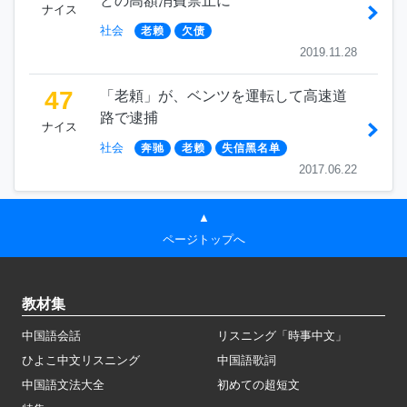
どの高額消費禁止に
ナイス
社会
老赖
欠债
2019.11.28
47
「老頼」が、ベンツを運転して高速道
路で逮捕
ナイス
社会
奔驰
老赖
失信黑名单
2017.06.22
▲
ページトップへ
教材集
中国語会話
リスニング「時事中文」
ひよこ中文リスニング
中国語歌詞
中国語文法大全
初めての超短文