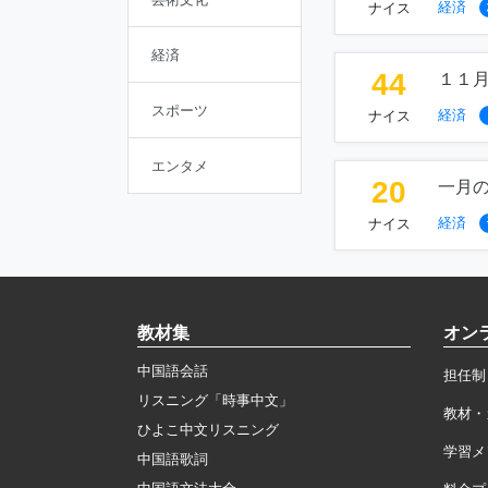
経済
ナイス
経済
44
１１
スポーツ
経済
ナイス
エンタメ
20
一月
経済
ナイス
教材集
オン
中国語会話
担任制
リスニング「時事中文」
教材・
ひよこ中文リスニング
学習メ
中国語歌詞