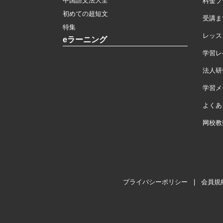
中国語文法大全
料金プ
初めての超短文
受講ま
特集
レッス
eラーニング
学習レ
法人研
学習メモ
よくあ
网校教
プライバシーポリシー
|
会員規