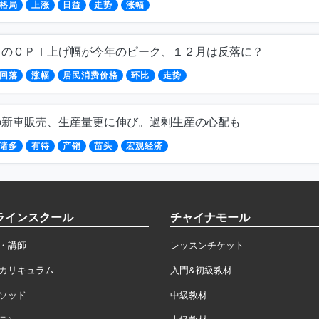
格局
上涨
日益
走势
涨幅
月のＣＰＩ上げ幅が今年のピーク、１２月は反落に？
回落
涨幅
居民消费价格
环比
走势
の新車販売、生産量更に伸び。過剰生産の心配も
诸多
有待
产销
苗头
宏观经济
ラインスクール
チャイナモール
・講師
レッスンチケット
カリキュラム
入門&初級教材
ソッド
中級教材