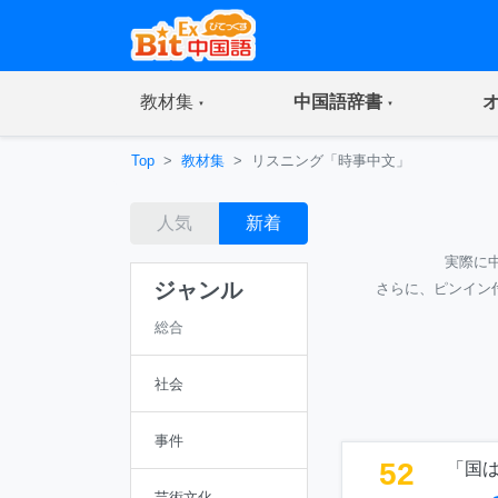
(current)
(current)
教材集
中国語辞書
Top
教材集
リスニング「時事中文」
人気
新着
実際に
ジャンル
さらに、ピンイン
総合
社会
事件
52
「国
芸術文化