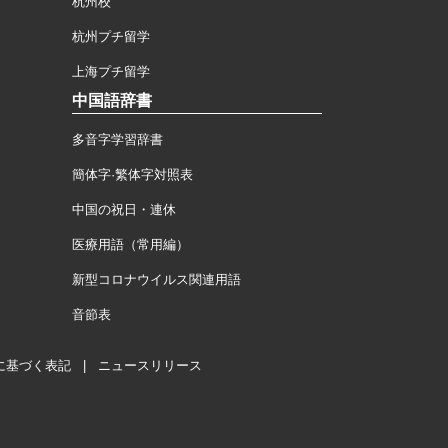
杭州校
杭州プチ留学
上海プチ留学
中国語辞書
多音字学習辞書
簡体字·繁体字対照表
中国の祝日・連休
医療用語（常用編）
新型コロナウイルス関連用語
音節表
に基づく表記
|
ニュースリリース