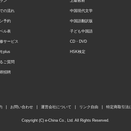
ラン
上級教材
での流れ
中国現代文学
ン予約
中国語翻訳版
ベル表
子ども中国語
修サービス
CD・DVD
plus
HSK検定
るご質問
师招聘
約
|
お問い合わせ
|
運営会社について
|
リンク自由
|
特定商取引法
Copyright (C) e-China Co., Ltd. All Rights Reserved.