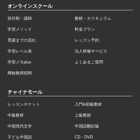
オンラインスクール
担任制・講師
教材・カリキュラム
学習メソッド
料金プラン
受講までの流れ
レッスン予約
学習レベル表
法人研修サービス
学習メモplus
よくあるご質問
网校教师招聘
チャイナモール
レッスンチケット
入門&初級教材
中級教材
上級教材
中国現代文学
中国語翻訳版
子ども中国語
CD・DVD