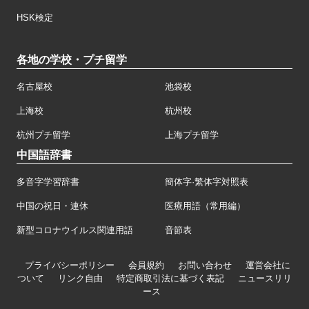
HSK検定
各地の学校・プチ留学
名古屋校
池袋校
上海校
杭州校
杭州プチ留学
上海プチ留学
中国語辞書
多音字学習辞書
簡体字·繁体字対照表
中国の祝日・連休
医療用語（常用編）
新型コロナウイルス関連用語
音節表
プライバシーポリシー
会員規約
お問い合わせ
運営会社に
ついて
リンク自由
特定商取引法に基づく表記
ニュースリリ
ース