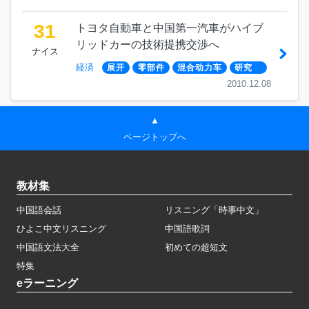
31
トヨタ自動車と中国第一汽車がハイブ
リッドカーの技術提携交渉へ
ナイス
経済
展开
零部件
混合动力车
研究
2010.12.08
▲
ページトップへ
教材集
中国語会話
リスニング「時事中文」
ひよこ中文リスニング
中国語歌詞
中国語文法大全
初めての超短文
特集
eラーニング