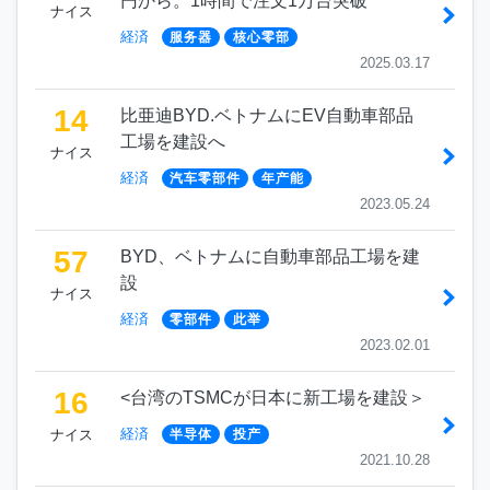
円から。1時間で注文1万台突破
ナイス
経済
服务器
核心零部
2025.03.17
14
比亜迪BYD.ベトナムにEV自動車部品
工場を建設へ
ナイス
経済
汽车零部件
年产能
2023.05.24
57
BYD、ベトナムに自動車部品工場を建
設
ナイス
経済
零部件
此举
2023.02.01
16
<台湾のTSMCが日本に新工場を建設＞
経済
ナイス
半导体
投产
2021.10.28