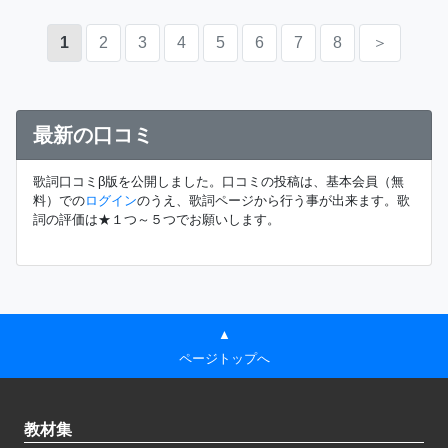
1
2
3
4
5
6
7
8
＞
最新の口コミ
歌詞口コミβ版を公開しました。口コミの投稿は、基本会員（無
料）での
ログイン
のうえ、歌詞ページから行う事が出来ます。歌
詞の評価は★１つ～５つでお願いします。
▲
ページトップへ
教材集