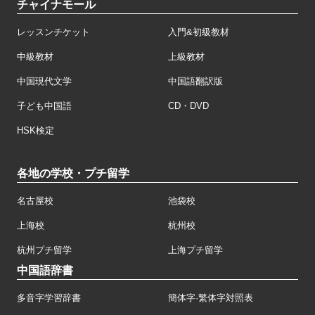
チャイナモール
レッスンチケット
入門&初級教材
中級教材
上級教材
中国現代文学
中国語翻訳版
子ども中国語
CD・DVD
HSK検定
各地の学校・プチ留学
名古屋校
池袋校
上海校
杭州校
杭州プチ留学
上海プチ留学
中国語辞書
多音字学習辞書
簡体字·繁体字対照表