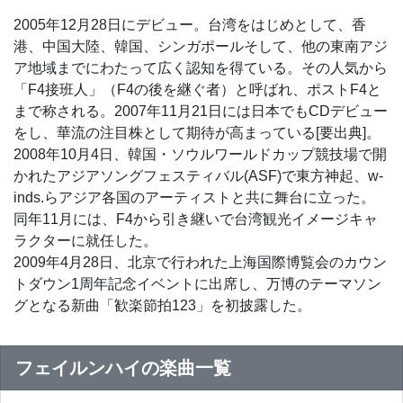
2005年12月28日にデビュー。台湾をはじめとして、香
港、中国大陸、韓国、シンガポールそして、他の東南アジ
ア地域までにわたって広く認知を得ている。その人気から
「F4接班人」（F4の後を継ぐ者）と呼ばれ、ポストF4と
まで称される。2007年11月21日には日本でもCDデビュー
をし、華流の注目株として期待が高まっている[要出典]。
2008年10月4日、韓国・ソウルワールドカップ競技場で開
かれたアジアソングフェスティバル(ASF)で東方神起、w-
inds.らアジア各国のアーティストと共に舞台に立った。
同年11月には、F4から引き継いで台湾観光イメージキャ
ラクターに就任した。
2009年4月28日、北京で行われた上海国際博覧会のカウン
トダウン1周年記念イベントに出席し、万博のテーマソン
グとなる新曲「歓楽節拍123」を初披露した。
フェイルンハイの楽曲一覧