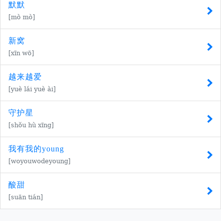
默默
[mò mò]
新窝
[xīn wō]
越来越爱
[yuè lái yuè ài]
守护星
[shǒu hù xīng]
我有我的young
[woyouwodeyoung]
酸甜
[suān tián]