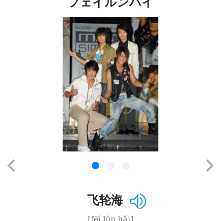
フェイルンハイ
飞轮海
[fēi lún hǎi]