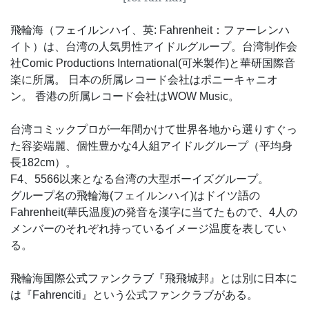
飛輪海（フェイルンハイ、英: Fahrenheit：ファーレンハ
イト）は、台湾の人気男性アイドルグループ。台湾制作会
社Comic Productions International(可米製作)と華研国際音
楽に所属。 日本の所属レコード会社はポニーキャニオ
ン。 香港の所属レコード会社はWOW Music。
台湾コミックプロが一年間かけて世界各地から選りすぐっ
た容姿端麗、個性豊かな4人組アイドルグループ（平均身
長182cm）。
F4、5566以来となる台湾の大型ボーイズグループ。
グループ名の飛輪海(フェイルンハイ)はドイツ語の
Fahrenheit(華氏温度)の発音を漢字に当てたもので、4人の
メンバーのそれぞれ持っているイメージ温度を表してい
る。
飛輪海国際公式ファンクラブ『飛飛城邦』とは別に日本に
は『Fahrenciti』という公式ファンクラブがある。