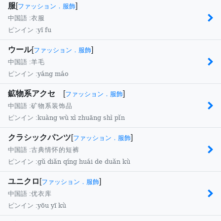
服
[
]
ファッション．服飾
中国語 :
衣服
yī fu
ピンイン :
ウール
[
]
ファッション．服飾
中国語 :
羊毛
yáng máo
ピンイン :
鉱物系アクセ
[
]
ファッション．服飾
中国語 :
矿物系装饰品
kuàng wù xì zhuāng shì pǐn
ピンイン :
クラシックパンツ
[
]
ファッション．服飾
中国語 :
古典情怀的短裤
gǔ diǎn qíng huái de duǎn kù
ピンイン :
ユニクロ
[
]
ファッション．服飾
中国語 :
优衣库
yōu yī kù
ピンイン :