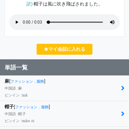
訳)
帽子は風に吹き飛ばされました。
★マイ会話に入れる
単語一覧
麻
[
]
ファッション．服飾
中国語 :
麻
má
ピンイン :
帽子
[
]
ファッション．服飾
中国語 :
帽子
mào zi
ピンイン :