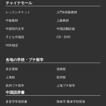
チャイナモール
レッスンチケット
入門&初級教材
中級教材
上級教材
中国現代文学
中国語翻訳版
子ども中国語
CD・DVD
HSK検定
各地の学校・プチ留学
名古屋校
池袋校
上海校
杭州校
杭州プチ留学
上海プチ留学
中国語辞書
多音字学習辞書
簡体字·繁体字対照表