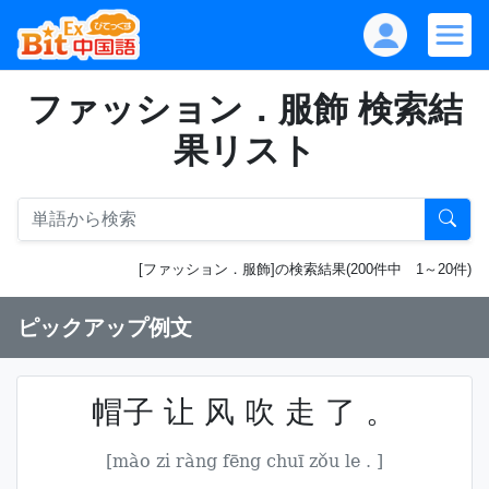
ファッション．服飾 検索結
果リスト
[ファッション．服飾]の検索結果(200件中 1～20件)
ピックアップ例文
帽子 让 风 吹 走 了 。
[mào zi ràng fēng chuī zǒu le . ]