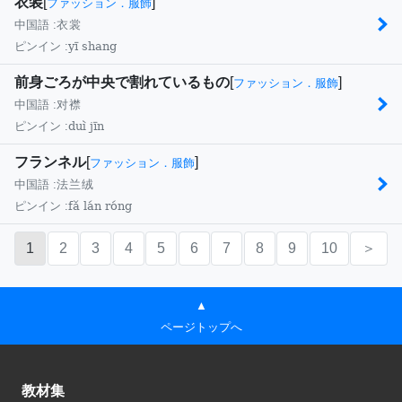
衣装
[
]
ファッション．服飾
中国語 :
衣裳
yī shang
ピンイン :
前身ごろが中央で割れているもの
[
]
ファッション．服飾
中国語 :
对襟
duì jīn
ピンイン :
フランネル
[
]
ファッション．服飾
中国語 :
法兰绒
fǎ lán róng
ピンイン :
1
2
3
4
5
6
7
8
9
10
＞
▲
ページトップへ
教材集