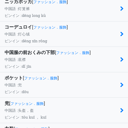
ニッカボッカ
[
]
ファッション．服飾
中国語 :
灯笼裤
dēng long kù
ピンイン :
コーデュロイ
[
]
ファッション．服飾
中国語 :
灯心绒
dēng xīn róng
ピンイン :
中国服の前おくみの下部
[
]
ファッション．服飾
中国語 :
底襟
dǐ jīn
ピンイン :
ポケット
[
]
ファッション．服飾
中国語 :
兜
dōu
ピンイン :
兜
[
]
ファッション．服飾
中国語 :
头盔，盔
tóu kuī ， kuī
ピンイン :