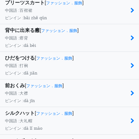
プリーツスカート
[
]
ファッション．服飾
中国語 :
百褶裙
bǎi zhě qún
ピンイン :
背中に出来る癰
[
]
ファッション．服飾
中国語 :
瘩背
dá bèi
ピンイン :
ひだをつける
[
]
ファッション．服飾
中国語 :
打裥
dǎ jiǎn
ピンイン :
前おくみ
[
]
ファッション．服飾
中国語 :
大襟
dà jīn
ピンイン :
シルクハット
[
]
ファッション．服飾
中国語 :
大礼帽
dà lǐ mào
ピンイン :