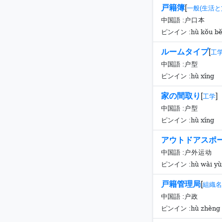
戸籍簿
[
一般(生活と
中国語 :
户口本
hù kǒu b
ピンイン :
ルームタイプ
[
工
中国語 :
户型
hù xíng
ピンイン :
家の間取り
[
]
工学
中国語 :
户型
hù xíng
ピンイン :
アウトドアスポ
中国語 :
户外运动
hù wài y
ピンイン :
戸籍管理局
[
組織名
中国語 :
户政
hù zhèng
ピンイン :