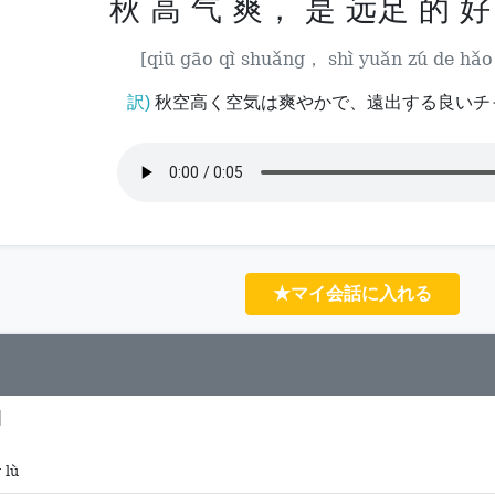
秋 高 气 爽， 是 远足 的 
[qiū gāo qì shuǎng， shì yuǎn zú de hǎo 
訳)
秋空高く空気は爽やかで、遠出する良いチ
★マイ会話に入れる
]
 lù