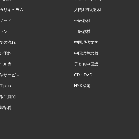
カリキュラム
入門&初級教材
ソッド
中級教材
ラン
上級教材
での流れ
中国現代文学
ン予約
中国語翻訳版
ベル表
子ども中国語
修サービス
CD・DVD
plus
HSK検定
るご質問
师招聘