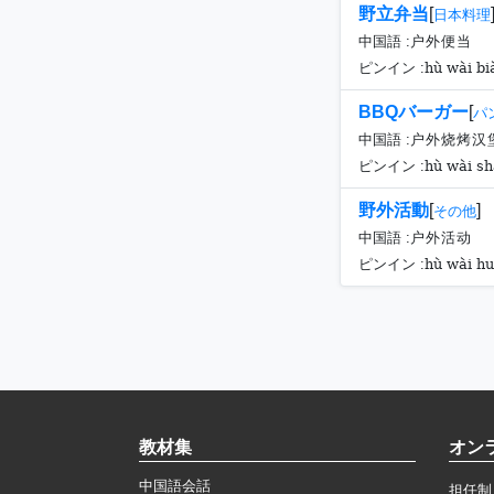
野立弁当
[
日本料理
中国語 :
户外便当
hù wài bi
ピンイン :
BBQバーガー
[
パ
中国語 :
户外烧烤汉
hù wài s
ピンイン :
野外活動
[
]
その他
中国語 :
户外活动
hù wài h
ピンイン :
教材集
オン
中国語会話
担任制