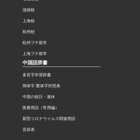
池袋校
上海校
杭州校
杭州プチ留学
上海プチ留学
中国語辞書
多音字学習辞書
簡体字·繁体字対照表
中国の祝日・連休
医療用語（常用編）
新型コロナウイルス関連用語
音節表