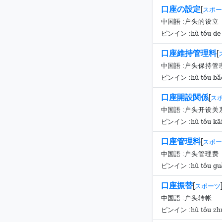
口座の設定
[
スポー
中国語 :
户头的设立
hù tóu de 
ピンイン :
口座維持管理料
[
中国語 :
户头保持管
hù tóu bǎo
ピンイン :
口座開設関係
[
ス
中国語 :
户头开设关
hù tóu kā
ピンイン :
口座管理料
[
スポー
中国語 :
户头管理费
hù tóu guǎ
ピンイン :
口座振替
[
スポーツ
中国語 :
户头转帐
hù tóu z
ピンイン :