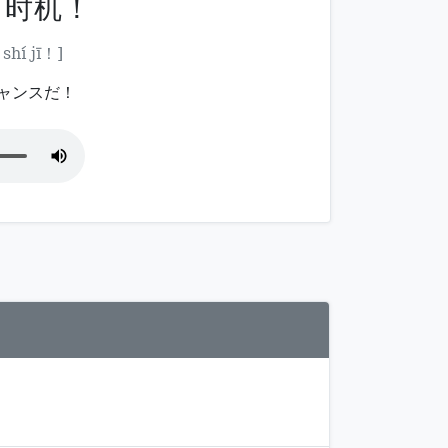
好 时机！
shí jī！]
ャンスだ！