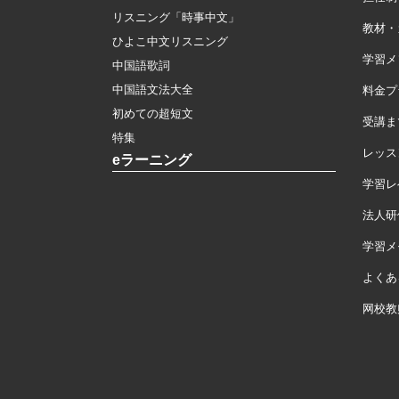
リスニング「時事中文」
教材・
ひよこ中文リスニング
学習メ
中国語歌詞
中国語文法大全
料金プ
初めての超短文
受講ま
特集
レッス
eラーニング
学習レ
法人研
学習メモ
よくあ
网校教