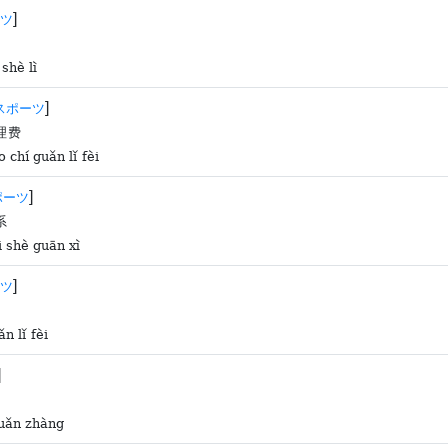
]
ツ
shè lì
]
スポーツ
理费
 chí guǎn lǐ fèi
]
ポーツ
系
i shè guān xì
]
ツ
n lǐ fèi
]
huǎn zhàng