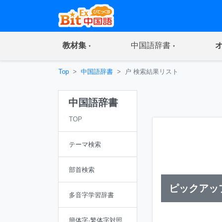
(current)
(current)
教材集
中国語辞書
Top
中国語辞書
户 検索結果リスト
中国語辞書
TOP
テーマ検索
部首検索
ピックアッ
多音字学習辞書
簡体字·繁体字対照