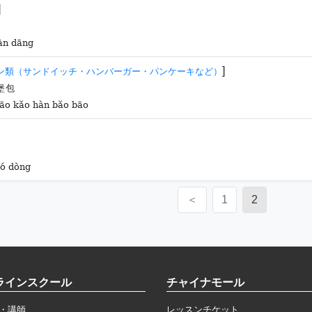
]
àn dāng
]
ン類（サンドイッチ・ハンバーガー・パンケーキなど）
堡包
hāo kǎo hàn bǎo bāo
uó dòng
＜
1
2
ラインスクール
チャイナモール
・講師
レッスンチケット