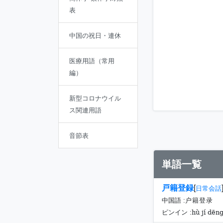
表
中国の祝日・連休
医療用語（常用
編）
新型コロナウイル
ス関連用語
音節表
単語一覧
戸籍登録
[
日常会話
中国語 :
户籍登录
hù jí dēng
ピンイン :