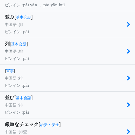
pái yǎn ， pái yǎn huì
ピンイン :
並ぶ
[
]
基本会話
中国語 :
排
pái
ピンイン :
列
[
]
基本会話
中国語 :
排
pái
ピンイン :
[
]
軍事
中国語 :
排
pái
ピンイン :
並び
[
]
基本会話
中国語 :
排
pái
ピンイン :
厳重なチェック
[
]
治安・安全
中国語 :
排查