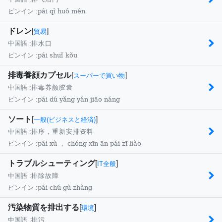
pái qì huó mén
ピンイン :
ドレン
[
]
貿易
中国語 :
排水口
pái shuǐ kǒu
ピンイン :
排毒養顔カプセル
[
]
スーパーで買い物
中国語 :
排毒养颜胶囊
pái dú yǎng yán jiāo náng
ピンイン :
ソート
[
]
一般(ビジネスと経済)
中国語 :
排序，重新安排资料
pái xù ， chóng xīn ān pái zī liào
ピンイン :
トラブルシューティング
[
]
IT全般
中国語 :
排除故障
pái chú gù zhàng
ピンイン :
汚染物質を排出する
[
]
環境
中国語 :
排污