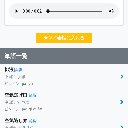
★マイ会話に入れる
単語一覧
排液
[
]
美容
中国語 :
排液
pái yè
ピンイン :
空気逃げ口
[
]
貿易
中国語 :
排气管
pái qì guǎn
ピンイン :
空気逃し弁
[
]
貿易
中国語 :
排气活门