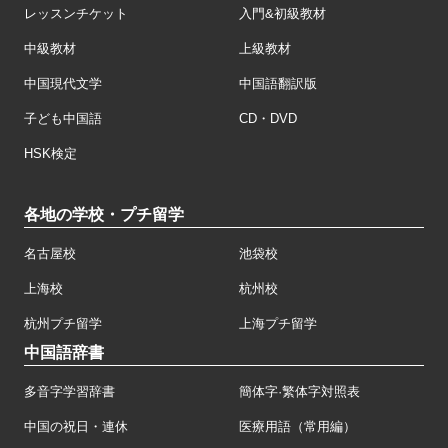
レッスンチケット
入門&初級教材
中級教材
上級教材
中国現代文学
中国語翻訳版
子ども中国語
CD・DVD
HSK検定
各地の学校・プチ留学
名古屋校
池袋校
上海校
杭州校
杭州プチ留学
上海プチ留学
中国語辞書
多音字学習辞書
簡体字·繁体字対照表
中国の祝日・連休
医療用語（常用編）