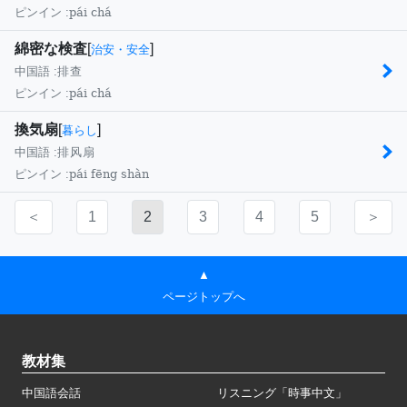
pái chá
ピンイン :
綿密な検査
[
]
治安・安全
中国語 :
排查
pái chá
ピンイン :
換気扇
[
]
暮らし
中国語 :
排风扇
pái fēng shàn
ピンイン :
＜
1
2
3
4
5
＞
▲
ページトップへ
教材集
中国語会話
リスニング「時事中文」