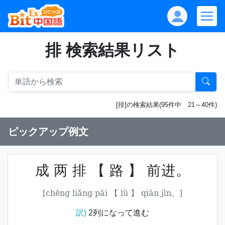
排 検索結果リスト
[排]の検索結果(95件中 21～40件)
ピックアップ例文
成 两 排 【 路 】 前进。
[chéng liǎng pái 【 lù 】 qián jìn。]
訳)
2列になって進む