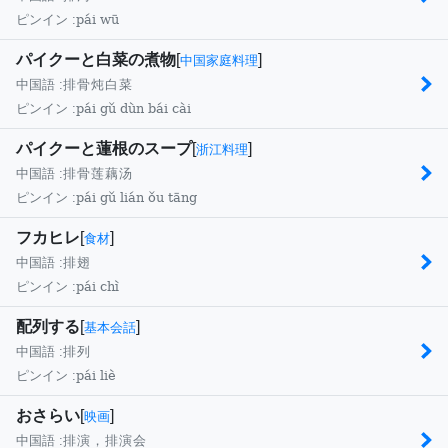
pái wū
ピンイン :
パイクーと白菜の煮物
[
]
中国家庭料理
中国語 :
排骨炖白菜
pái gǔ dùn bái cài
ピンイン :
パイクーと蓮根のスープ
[
]
浙江料理
中国語 :
排骨莲藕汤
pái gǔ lián ǒu tāng
ピンイン :
フカヒレ
[
]
食材
中国語 :
排翅
pái chì
ピンイン :
配列する
[
]
基本会話
中国語 :
排列
pái liè
ピンイン :
おさらい
[
]
映画
中国語 :
排演，排演会