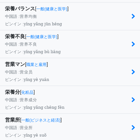
栄養バランス
[
]
一般(健康と医学)
中国語 :
营养均衡
yíng yǎng jūn héng
ピンイン :
栄養不良
[
]
一般(健康と医学)
中国語 :
营养不良
yíng yǎng bù liáng
ピンイン :
営業マン
[
]
職業と雇用
中国語 :
营业员
yíng yè yuán
ピンイン :
栄養分
[
]
化粧品
中国語 :
营养成分
yíng yǎng chéng fèn
ピンイン :
営業所
[
]
一般(ビジネスと経済)
中国語 :
营业所
yíng yè suǒ
ピンイン :