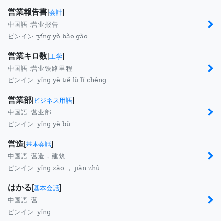
営業報告書
[
]
会計
中国語 :
营业报告
yíng yè bào gào
ピンイン :
営業キロ数
[
]
工学
中国語 :
营业铁路里程
yíng yè tiě lù lǐ chéng
ピンイン :
営業部
[
]
ビジネス用語
中国語 :
营业部
yíng yè bù
ピンイン :
営造
[
]
基本会話
中国語 :
营造，建筑
yíng zào ， jiàn zhù
ピンイン :
はかる
[
]
基本会話
中国語 :
营
yíng
ピンイン :