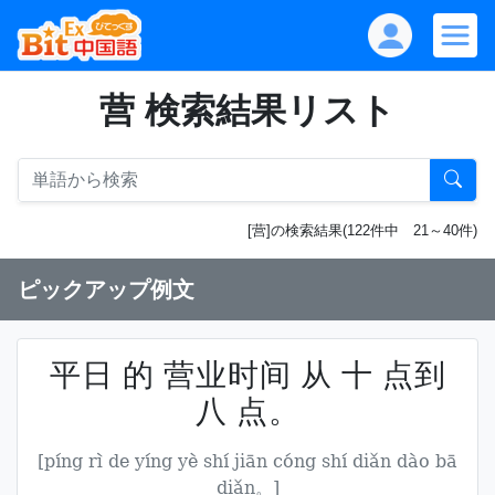
营 検索結果リスト
[营]の検索結果(122件中 21～40件)
ピックアップ例文
平日 的 营业时间 从 十 点到
八 点。
[píng rì de yíng yè shí jiān cóng shí diǎn dào bā
diǎn。]