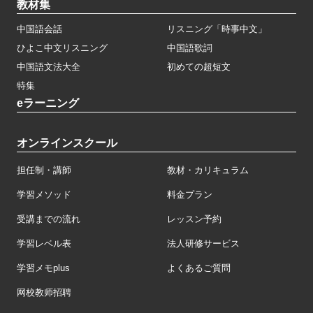
教材集
中国語会話
リスニング「時事中文」
ひよこ中文リスニング
中国語歌詞
中国語文法大全
初めての超短文
特集
eラーニング
オンラインスクール
担任制・講師
教材・カリキュラム
学習メソッド
料金プラン
受講までの流れ
レッスン予約
学習レベル表
法人研修サービス
学習メモplus
よくあるご質問
网校教师招聘