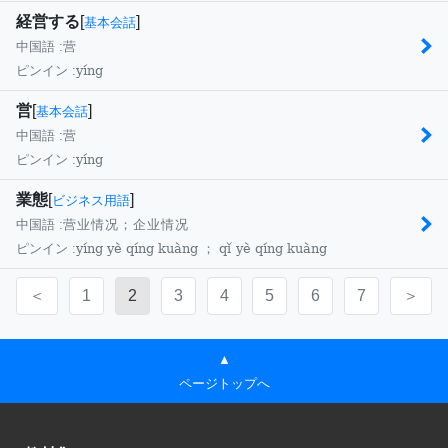
経営する
[
]
基本会話
中国語 :
营
yíng
ピンイン :
営
[
]
基本会話
中国語 :
营
yíng
ピンイン :
業態
[
]
ビジネス用語
中国語 :
营业情况；企业情况
yíng yè qíng kuàng ； qǐ yè qíng kuàng
ピンイン :
＜
1
2
3
4
5
6
7
＞
▲
ページトップへ