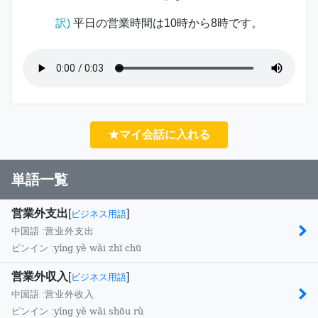
訳)
平日の営業時間は10時から8時です。
★マイ会話に入れる
単語一覧
営業外支出
[
]
ビジネス用語
中国語 :
营业外支出
yíng yè wài zhī chū
ピンイン :
営業外収入
[
]
ビジネス用語
中国語 :
营业外收入
yíng yè wài shōu rù
ピンイン :