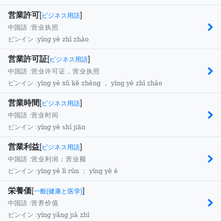
営業許可
[
]
ビジネス用語
中国語 :
营业执照
yíng yè zhí zhào
ピンイン :
営業許可証
[
]
ビジネス用語
中国語 :
营业许可证，营业执照
yíng yè xǔ kě zhèng ， yíng yè zhí zhào
ピンイン :
営業時間
[
]
ビジネス用語
中国語 :
营业时间
yíng yè shí jiān
ピンイン :
営業利益
[
]
ビジネス用語
中国語 :
营业利润；营业额
yíng yè lì rùn ； yíng yè é
ピンイン :
栄養価
[
]
一般(健康と医学)
中国語 :
营养价值
yíng yǎng jià zhí
ピンイン :